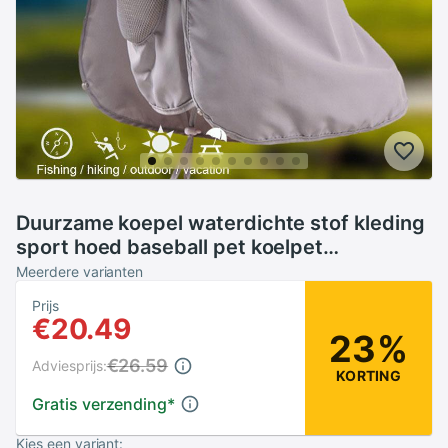
Duurzame koepel waterdichte stof kleding
sport hoed baseball pet koelpet
zonnekleppen zonnescherm hoed
Meerdere varianten
draagbaar
Prijs
€20.49
23%
€26.59
Adviesprijs:
KORTING
Gratis verzending
*
Kies een variant: