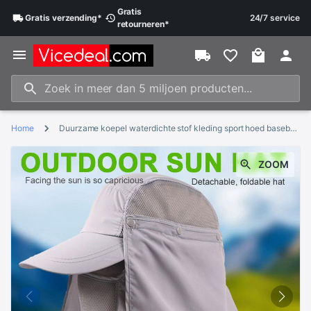
Gratis
Gratis
verzending
*
24/7 service
retourneren
*
Home
Duurzame koepel waterdichte stof kleding sport hoed baseball pet koelpet zonnekleppen zonnescherm hoed draagbaar
ZOOM