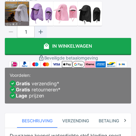
IN WINKELWAGEN
Beveiligde betaalomgeving
Voordelen:
Gratis
verzending
*
Gratis
retourneren
*
Lage
prijzen
BESCHRIJVING
VERZENDING
BETALING
RE
Duurzame koepel waterdichte stof kleding sport