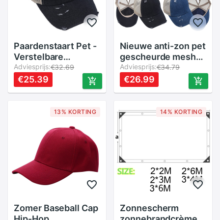
Paardenstaart Pet -
Nieuwe anti-zon pet
Verstelbare
gescheurde mesh
Zonnehoed - Criss
Adviesprijs:
paardenstaart criss
Adviesprijs:
€32.69
€34.79
Cross Achterkant -
cross baseball pet
€25.39
€26.99
Polyester
verstelbare hoed
Patchwork
s66
13% KORTING
14% KORTING
Zomer Baseball Cap
Zonnescherm
Hip-Hop
zonnebrandcrème