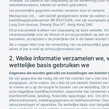
Vicedeal
. Dit beleid is van toepassing op de verwerking door
V
websitebezoekers, klanten en andere gebruikers.
Uw persoonlijke gegevens worden verwerkt door of namens:
Mediapress Ltd.
, - een bedrijf geregistreerd onder de wetten 
bedrijfsregistratienummer
BR 65413206
, met zijn woonplaats 
Lung Sum Avenue, Sheung Shui NT, Hong Kong SAR
.
Dit privacybeleid is alleen van toepassing op deze website.
Vic
verantwoordelijk voor de inhoud of privacypraktijken op een 
bezoeken, accepteert u de praktijken die in dit beleid worden
Als u vragen hebt over de verwerking van uw persoonlijke ge
adres of per e-mail op
privacy@vicedeal.com
.
2. Welke informatie verzamelen we, 
wettelijke basis gebruiken we
Gegevens die worden gebruikt om bestellingen van klanten 
Dit zijn gegevens die nodig zijn om het contract dat u met ons
aangegaan, uit te voeren. Als u iets bij ons bestelt, hebben we
te voeren en u op de hoogte te houden van uw bestelling. Dit o
onze dagelijkse bedrijfsactiviteiten, waaronder het verwerken 
klantidentificatie, betaling, financiële rapportage, enz. Om di
afleveradres(sen), betalingsgegevens en telefoonnummer. Deze 
retourzendingen of reparaties. De wettelijke basis voor dergeli
door goederen op onze website te kopen en onze voorwaarden