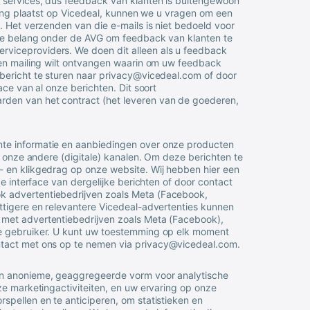
e services, dus feedback van klanten is buitengewoon
ing plaatst op
Vicedeal
, kunnen we u vragen om een
. Het verzenden van die e-mails is niet bedoeld voor
eme belang onder de AVG om feedback van klanten te
viceproviders. We doen dit alleen als u feedback
een mailing wilt ontvangen waarin om uw feedback
bericht te sturen naar
privacy@vicedeal.com
of door
ace van al onze berichten. Dit soort
den van het contract (het leveren van de goederen,
te informatie en aanbiedingen over onze producten
f onze andere (digitale) kanalen. Om deze berichten te
- en klikgedrag op onze website. Wij hebben hier een
de interface van dergelijke berichten of door contact
k advertentiebedrijven zoals Meta (Facebook,
ttigere en relevantere
Vicedeal
-advertenties kunnen
 met advertentiebedrijven zoals Meta (Facebook),
de gebruiker. U kunt uw toestemming op elk moment
ntact met ons op te nemen via
privacy@vicedeal.com
.
in anonieme, geaggregeerde vorm voor analytische
ze marketingactiviteiten, en uw ervaring op onze
spellen en te anticiperen, om statistieken en