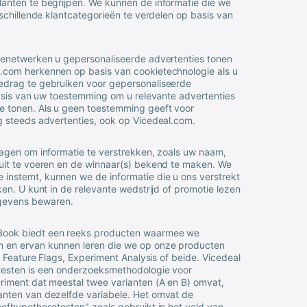
anten te begrijpen. We kunnen de informatie die we
schillende klantcategorieën te verdelen op basis van
ienetwerken u gepersonaliseerde advertenties tonen
.com herkennen op basis van cookietechnologie als u
edrag te gebruiken voor gepersonaliseerde
basis van uw toestemming om u relevante advertenties
e tonen. Als u geen toestemming geeft voor
g steeds advertenties, ook op
Vicedeal
.com.
ragen om informatie te verstrekken, zoals uw naam,
uit te voeren en de winnaar(s) bekend te maken. We
instemt, kunnen we de informatie die u ons verstrekt
en. U kunt in de relevante wedstrijd of promotie lezen
gevens bewaren.
hBook biedt een reeks producten waarmee we
n en ervan kunnen leren die we op onze producten
r Feature Flags, Experiment Analysis of beide.
Vicedeal
testen is een onderzoeksmethodologie voor
riment dat meestal twee varianten (A en B) omvat,
anten van dezelfde variabele. Het omvat de
efhypothesetesten" zoals gebruikt in het veld van