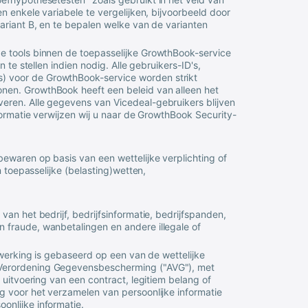
n enkele variabele te vergelijken, bijvoorbeeld door
ariant B, en te bepalen welke van de varianten
e tools binnen de toepasselijke GrowthBook-service
 te stellen indien nodig. Alle gebruikers-ID's,
 voor de GrowthBook-service worden strikt
nen. GrowthBook heeft een beleid van alleen het
everen. Alle gegevens van
Vicedeal
-gebruikers blijven
formatie verwijzen wij u naar de GrowthBook Security-
ewaren op basis van een wettelijke verplichting of
n toepasselijke (belasting)wetten,
an het bedrijf, bedrijfsinformatie, bedrijfspanden,
 fraude, wanbetalingen en andere illegale of
rwerking is gebaseerd op een van de wettelijke
 Verordening Gegevensbescherming ("AVG"), met
 uitvoering van een contract, legitiem belang of
g voor het verzamelen van persoonlijke informatie
onlijke informatie.