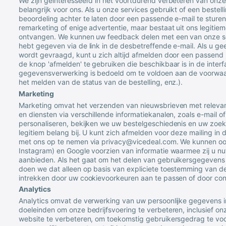
We zijn geïnteresseerd in het voortdurend verbeteren van onz
belangrijk voor ons. Als u onze services gebruikt of een bestell
beoordeling achter te laten door een passende e-mail te sturen
remarketing of enige advertentie, maar bestaat uit ons legiti
ontvangen. We kunnen uw feedback delen met een van onze ser
hebt gegeven via de link in de desbetreffende e-mail. Als u g
wordt gevraagd, kunt u zich altijd afmelden door een passend 
de knop 'afmelden' te gebruiken die beschikbaar is in de interf
gegevensverwerking is bedoeld om te voldoen aan de voorwaar
het melden van de status van de bestelling, enz.).
Marketing
Marketing omvat het verzenden van nieuwsbrieven met relevan
en diensten via verschillende informatiekanalen, zoals e-mail o
personaliseren, bekijken we uw bestelgeschiedenis en uw zoek
legitiem belang bij. U kunt zich afmelden voor deze mailing in 
met ons op te nemen via
privacy@vicedeal.com
. We kunnen oo
Instagram) en Google voorzien van informatie waarmee zij u nu
aanbieden. Als het gaat om het delen van gebruikersgegevens
doen we dat alleen op basis van expliciete toestemming van 
intrekken door uw cookievoorkeuren aan te passen of door co
Analytics
Analytics omvat de verwerking van uw persoonlijke gegevens 
doeleinden om onze bedrijfsvoering te verbeteren, inclusief on
website te verbeteren, om toekomstig gebruikersgedrag te voor