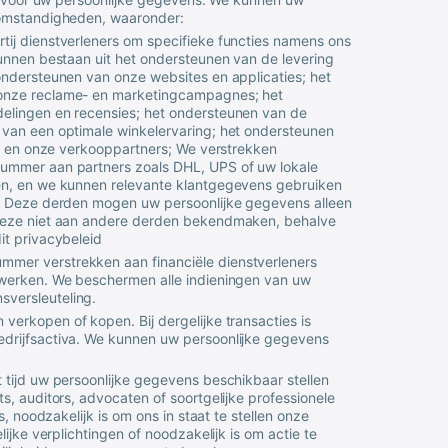
 omstandigheden, waaronder:
ij dienstverleners om specifieke functies namens ons
kunnen bestaan uit het ondersteunen van de levering
ondersteunen van onze websites en applicaties; het
 onze reclame- en marketingcampagnes; het
elingen en recensies; het ondersteunen van de
 van een optimale winkelervaring; het ondersteunen
 u en onze verkooppartners; We verstrekken
nummer aan partners zoals DHL, UPS of uw lokale
en, en we kunnen relevante klantgegevens gebruiken
n. Deze derden mogen uw persoonlijke gegevens alleen
 deze niet aan andere derden bekendmaken, behalve
it privacybeleid
mer verstrekken aan financiële dienstverleners
rwerken. We beschermen alle indieningen van uw
versleuteling.
verkopen of kopen. Bij dergelijke transacties is
edrijfsactiva. We kunnen uw persoonlijke gegevens
 tijd uw persoonlijke gegevens beschikbaar stellen
s, auditors, advocaten of soortgelijke professionele
, noodzakelijk is om ons in staat te stellen onze
ijke verplichtingen of noodzakelijk is om actie te