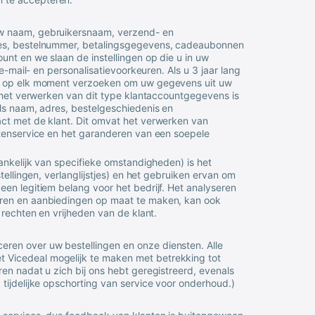
uw naam, gebruikersnaam, verzend- en
res, bestelnummer, betalingsgegevens, cadeaubonnen
nt en we slaan de instellingen op die u in uw
 e-mail- en personalisatievoorkeuren. Als u 3 jaar lang
ok op elk moment verzoeken om uw gegevens uit uw
r het verwerken van dit type klantaccountgegevens is
als naam, adres, bestelgeschiedenis en
ct met de klant. Dit omvat het verwerken van
ntenservice en het garanderen van een soepele
hankelijk van specifieke omstandigheden) is het
tellingen, verlanglijstjes) en het gebruiken ervan om
en legitiem belang voor het bedrijf. Het analyseren
eren en aanbiedingen op maat te maken, kan ook
 rechten en vrijheden van de klant.
ren over uw bestellingen en onze diensten. Alle
et
Vicedeal
mogelijk te maken met betrekking tot
en nadat u zich bij ons hebt geregistreerd, evenals
tijdelijke opschorting van service voor onderhoud.)