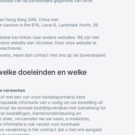
icedeal
van de persoonlijke gegevens van onze
van
Hong Kong SAR, China
met
en kantoor in
Rm 816, Level 8, Landmark North, 39
edeal
kan linken naar andere websites. Wij zijn niet
andere website dan
Vicedeal
. Door onze website te
 beschreven.
gevens, neem dan contact met ons op via bovenstaand
welke doeleinden en welke
te verwerken
 (of met een van onze handelspartners) bent
 bepaalde informatie van u nodig om uw bestelling uit
mvat de normale bedrijfspraktijken met betrekking tot
van bestellingen, klantenondersteuning en
t te doen, verzamelen we uw naam, e-mailadres,
informatie is ook vereist voor eventuele
jke verwerking is het contract dat u met ons aangaat
 te accepteren.