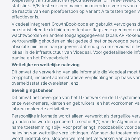
statistiek. A/B-testen is een manier om meerdere versies van ee
de reactie van een proefpersoon op variant A te testen tegen v
effectiever is.
Vicedeal
integreert GrowthBook-code en gebruikt vervolgens d
om statistieken te definiëren en feature flags en experimenten in
wachtwoorden en andere toegangsgegevens (zoals API-tokens)
vertrouwelijk gehouden en niet gedeeld met onbevoegde perso
absolute minimum aan gegevens dat nodig is om services te l
lokaal in de infrastructuur van
Vicedeal
. Voor gedetailleerde in
pagina en het Privacybeleid.
Wettelijke en wettelijke naleving
Dit omvat de verwerking van alle informatie die
Vicedeal
moet b
zorgplicht, inclusief administratieve verplichtingen op basis va
overheidsstatistiekvereisten, enz.
Beveiligingsbeheer
Dit omvat het beveiligen van het IT-netwerk en de IT-systemen v
onze werknemers, klanten en gebruikers, en het voorkomen van
inbreukmakende activiteiten.
Persoonlijke informatie wordt alleen verwerkt als dergelijke ve
gronden die worden genoemd in sectie 6(1) van de Algemene
name toestemming (bijv. voor profilering), noodzakelijk voor de
naleving van wettelijke verplichtingen. Wanneer de toestemmin
wordt ingetrokken, stoppen we met het verwerken van de perso