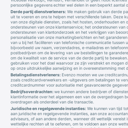
persoonlijke gegevens echter wel delen in een beperkt aantal
Derde partij dienstverleners:
We maken gebruik van derde part
uit te voeren en ons te helpen met verschillende taken. Deze 
van onze digitale diensten, zoals het hosten, onderhouden en 
ondersteunen van onze klantenservice; het ondersteunen van
ondersteunen van klantonderzoek en het verkrijgen van beoord
personalisatie van onze marketingberichten en het garanderen
van u bij het faciliteren van telefonische communicatie tussen
bijvoorbeeld uw naam, verzendadres, e-mailadres en telefoon
postbedrijven om de levering van uw bestellingen te garander
om de kwaliteit van de service van de derde partij te bewake
gebruiken voor het doel waarvoor ze zijn verstrekt en mogen
op onze uitdrukkelijke aanwijzing en in overeenstemming met d
Betalingsdienstverleners:
Evenzo moeten we uw creditcardnum
zoals creditcardverwerkers en -uitgevers om betalingen te ve
creditcardnummer voor autorisatie met geavanceerde gegevens
Bedrijfsoverdrachten:
we kunnen andere bedrijven of diensten 
klantinformatie over het algemeen een van de overgedragen b
overdragen als onderdeel van die transactie.
Juridische en regelgevende instanties:
We kunnen van tijd tot
aan juridische en regelgevende instanties, aan onze accountant
adviseurs, of aan andere derden, wanneer dit wettelijk vereist is
wettelijke rechten uit te oefenen, om te voldoen aan onze wettel