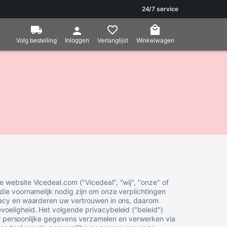
24/7 service
Volg bestelling
Verlanglijst
Winkelwagen
Inloggen
de website
Vicedeal
.com ("
Vicedeal
", "wij", "onze" of
die voornamelijk nodig zijn om onze verplichtingen
vacy en waarderen uw vertrouwen in ons, daarom
oeligheid. Het volgende privacybeleid ("beleid")
j uw persoonlijke gegevens verzamelen en verwerken via