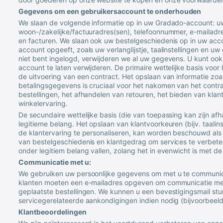
Gegevens om een gebruikersaccount te onderhouden
We slaan de volgende informatie op in uw Gradado-account: 
woon-/zakelijke/factuuradres(sen), telefoonnummer, e-mailad
en facturen. We slaan ook uw bestelgeschiedenis op in uw accou
account opgeeft, zoals uw verlanglijstje, taalinstellingen en uw
niet bent ingelogd, verwijderen we al uw gegevens. U kunt o
account te laten verwijderen. De primaire wettelijke basis voo
de uitvoering van een contract. Het opslaan van informatie zo
betalingsgegevens is cruciaal voor het nakomen van het contra
bestellingen, het afhandelen van retouren, het bieden van kla
winkelervaring.
De secundaire wettelijke basis (die van toepassing kan zijn af
legitieme belang. Het opslaan van klantvoorkeuren (bijv. taalins
de klantervaring te personaliseren, kan worden beschouwd als e
van bestelgeschiedenis en klantgedrag om services te verbet
onder legitiem belang vallen, zolang het in evenwicht is met de
Communicatie met u:
We gebruiken uw persoonlijke gegevens om met u te communice
klanten moeten een e-mailadres opgeven om communicatie m
geplaatste bestellingen. We kunnen u een bevestigingsmail stur
servicegerelateerde aankondigingen indien nodig (bijvoorbeeld 
Klantbeoordelingen