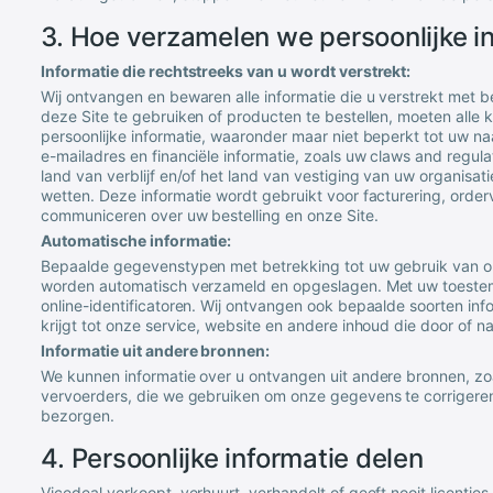
3. Hoe verzamelen we persoonlijke i
Informatie die rechtstreeks van u wordt verstrekt:
Wij ontvangen en bewaren alle informatie die u verstrekt met 
deze Site te gebruiken of producten te bestellen, moeten alle kl
persoonlijke informatie, waaronder maar niet beperkt tot uw n
e-mailadres en financiële informatie, zoals uw claws and regu
land van verblijf en/of het land van vestiging van uw organisat
wetten. Deze informatie wordt gebruikt voor facturering, orde
communiceren over uw bestelling en onze Site.
Automatische informatie:
Bepaalde gegevenstypen met betrekking tot uw gebruik van 
worden automatisch verzameld en opgeslagen. Met uw toestem
online-identificatoren. Wij ontvangen ook bepaalde soorten i
krijgt tot onze service, website en andere inhoud die door of 
Informatie uit andere bronnen:
We kunnen informatie over u ontvangen uit andere bronnen, z
vervoerders, die we gebruiken om onze gegevens te corrigere
bezorgen.
4. Persoonlijke informatie delen
Vicedeal
verkoopt, verhuurt, verhandelt of geeft nooit licenti