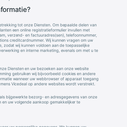
nformatie?
betrekking tot onze Diensten. Om bepaalde delen van
anten een online registratieformulier invullen met
aam, verzend- en factuuradres(sen), telefoonnummer,
lations creditcardnummer. Wij kunnen vragen om uw
ie, zodat wij kunnen voldoen aan de toepasselijke
rverwerking en interne marketing, evenals om met u te
onze Diensten en uw bezoeken aan onze website
ming gebruiken wij bijvoorbeeld cookies en andere
nformatie wanneer uw webbrowser of apparaat toegang
namens
Vicedeal
op andere websites wordt verstrekt.
oals bijgewerkte bezorg- en adresgegevens van onze
n en uw volgende aankoop gemakkelijker te
es voor uw persoonlijke gegevens. We kunnen uw