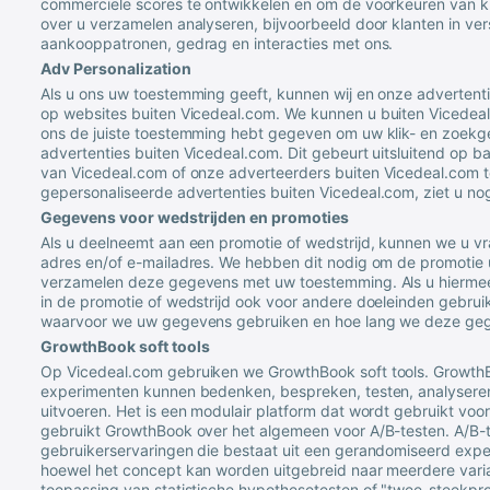
commerciële scores te ontwikkelen en om de voorkeuren van kl
over u verzamelen analyseren, bijvoorbeeld door klanten in ver
aankooppatronen, gedrag en interacties met ons.
Adv Personalization
Als u ons uw toestemming geeft, kunnen wij en onze advertent
op websites buiten
Vicedeal
.com. We kunnen u buiten
Vicedeal
ons de juiste toestemming hebt gegeven om uw klik- en zoekg
advertenties buiten
Vicedeal
.com. Dit gebeurt uitsluitend op 
van
Vicedeal
.com of onze adverteerders buiten
Vicedeal
.com t
gepersonaliseerde advertenties buiten
Vicedeal
.com, ziet u no
Gegevens voor wedstrijden en promoties
Als u deelneemt aan een promotie of wedstrijd, kunnen we u v
adres en/of e-mailadres. We hebben dit nodig om de promotie 
verzamelen deze gegevens met uw toestemming. Als u hiermee 
in de promotie of wedstrijd ook voor andere doeleinden gebruik
waarvoor we uw gegevens gebruiken en hoe lang we deze ge
GrowthBook soft tools
Op
Vicedeal
.com gebruiken we GrowthBook soft tools. Growt
experimenten kunnen bedenken, bespreken, testen, analysere
uitvoeren. Het is een modulair platform dat wordt gebruikt voo
gebruikt GrowthBook over het algemeen voor A/B-testen. A/B-
gebruikerservaringen die bestaat uit een gerandomiseerd expe
hoewel het concept kan worden uitgebreid naar meerdere vari
toepassing van statistische hypothesetesten of "twee-steekpro