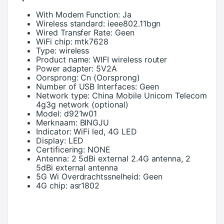
With Modem Function:
Ja
Wireless standard:
ieee802.11bgn
Wired Transfer Rate:
Geen
WiFi chip:
mtk7628
Type:
wireless
Product name:
WIFI wireless router
Power adapter:
5V2A
Oorsprong:
Cn (Oorsprong)
Number of USB Interfaces:
Geen
Network type:
China Mobile Unicom Telecom
4g3g network (optional)
Model:
d921w01
Merknaam:
BINGJU
Indicator:
WiFi led, 4G LED
Display:
LED
Certificering:
NONE
Antenna:
2 5dBi external 2.4G antenna, 2
5dBi external antenna
5G Wi Overdrachtssnelheid:
Geen
4G chip:
asr1802