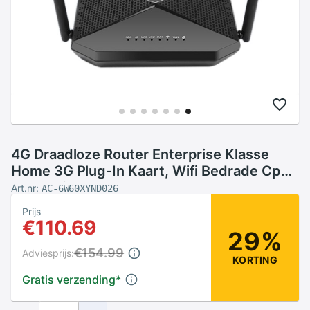
4G Draadloze Router Enterprise Klasse
Home 3G Plug-In Kaart, Wifi Bedrade Cpe
Monitoring Mobiele
Art.nr:
AC-6W60XYND026
Prijs
€110.69
29%
€154.99
Adviesprijs:
KORTING
Gratis verzending
*