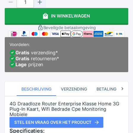
IN WINKELWAGEN
Beveiligde betaalomgeving
Voordelen:
Gratis
verzending
*
Gratis
retourneren
*
Lage
prijzen
BESCHRIJVING
VERZENDING
BETALING
RE
4G Draadloze Router Enterprise Klasse Home 3G
Plug-In Kaart, Wifi Bedrade Cpe Monitoring
Mobiele
STEL EEN VRAAG OVER HET PRODUCT
Specificaties: