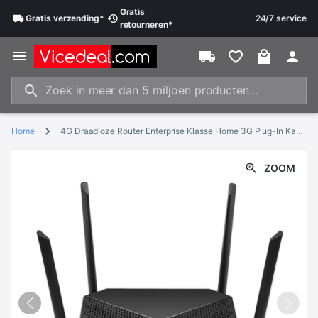
Gratis
Gratis
verzending
*
24/7 service
retourneren
*
Home
4G Draadloze Router Enterprise Klasse Home 3G Plug-In Kaart, Wifi Bedrade Cpe Monitoring Mobiele
ZOOM