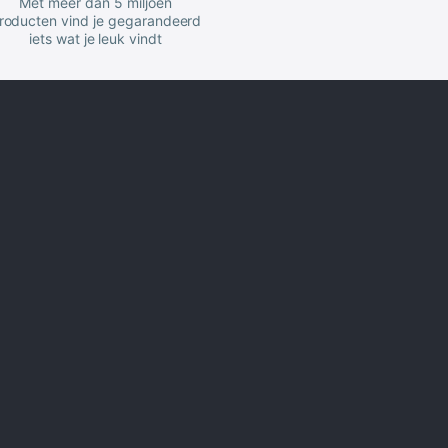
Met meer dan 5 miljoen
roducten vind je gegarandeerd
iets wat je leuk vindt