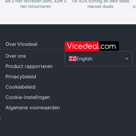
Als u niet tevreden bent, kunt u
Tot 40% korting en elke week
het retourneren
nieuwe deals
p
Over Vicedeal
Over ons
English
Product rapporteren
Privacybeleid
Cookiebeleid
Cookie-instellingen
Algemene voorwaarden
d