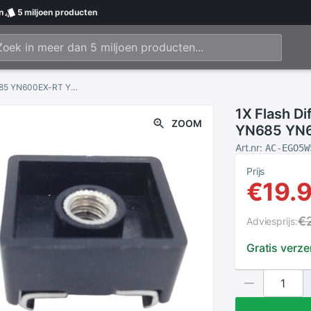
n
5 miljoen
producten
1X Flash Diffuser Bounce Cover Voor Yongnuo YN685 YN600EX-RT YN-660 Speedlight &amp; 2Pcs Flash Shoe Mount Adapter 1/4 Inch Th
1X Flash D
ZOOM
YN685 YN6
2Pcs Flash
Art.nr:
AC-EGO5W
Prijs
€19.
€
Adviesprijs:
Gratis verz