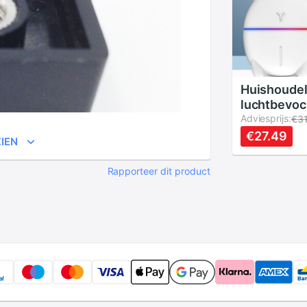
Huishoudel
luchtbevoc
kleine beer
Adviesprijs:
€3
luchtbevoc
€27.49
IEN
luchtbevoc
luchtreini
Rapporteer dit product
diffuser