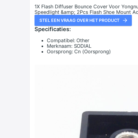
1X Flash Diffuser Bounce Cover Voor Yon
Speedlight &amp; 2Pcs Flash Shoe Mount Ad
STEL EEN VRAAG OVER HET PRODUCT
Specificaties:
Compatibel:
Other
Merknaam:
SODIAL
Oorsprong:
Cn (Oorsprong)