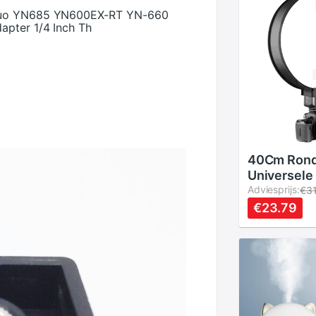
gnuo YN685 YN600EX-RT YN-660
apter 1/4 Inch Th
40Cm Ron
Universele
Speedlight
Adviesprijs:
€3
Flash Diff
€23.79
Soft Box V