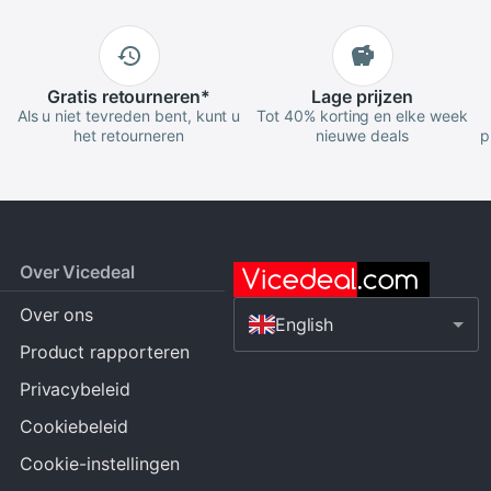
Gratis
retourneren
*
Lage
prijzen
Als u niet tevreden bent, kunt u
Tot 40% korting en elke week
het retourneren
nieuwe deals
p
Over Vicedeal
Over ons
English
Product rapporteren
Privacybeleid
Cookiebeleid
Cookie-instellingen