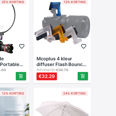
25% KORTING
12% KORTING
de
Mcoplus 4 kleur
 Portable
diffuser Flash Bounce
 Softbox
Kaarten speelsheid
Adviesprijs:
1.69
€36.79
user Op-Top
diffuser op camera
€32.29
oor Camera
voor Sony A6500
A6300 A6000 NEX6
Camera
12% KORTING
24% KORTING