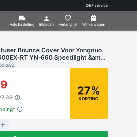
24/7 service
Volg bestelling
Verlanglijst
Winkelwagen
Inloggen
iffuser Bounce Cover Voor Yongnuo
00EX-RT YN-660 Speedlight &amp;
 Shoe Mount Adapter 1/4 Inch Th
55R602
99
27%
27.39
KORTING
ending
*