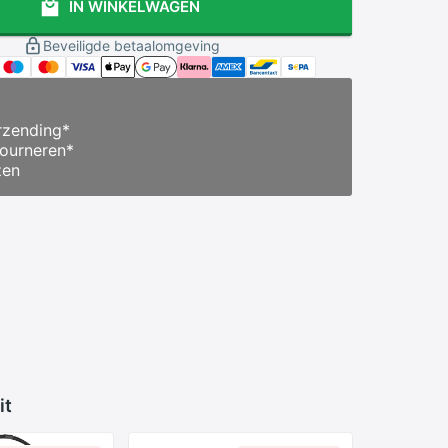
IN WINKELWAGEN
Beveiligde betaalomgeving
zending
*
ourneren
*
zen
it