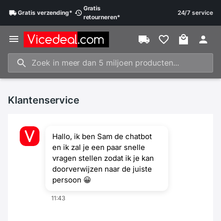
Gratis
Gratis
verzending
*
24/7 service
retourneren
*
Klantenservice