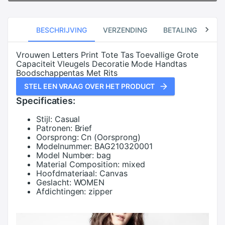
BESCHRIJVING
VERZENDING
BETALING
RE
Vrouwen Letters Print Tote Tas Toevallige Grote
Capaciteit Vleugels Decoratie Mode Handtas
Boodschappentas Met Rits
STEL EEN VRAAG OVER HET PRODUCT
Specificaties:
Stijl:
Casual
Patronen:
Brief
Oorsprong:
Cn (Oorsprong)
Modelnummer:
BAG210320001
Model Number:
bag
Material Composition:
mixed
Hoofdmateriaal:
Canvas
Geslacht:
WOMEN
Afdichtingen:
zipper