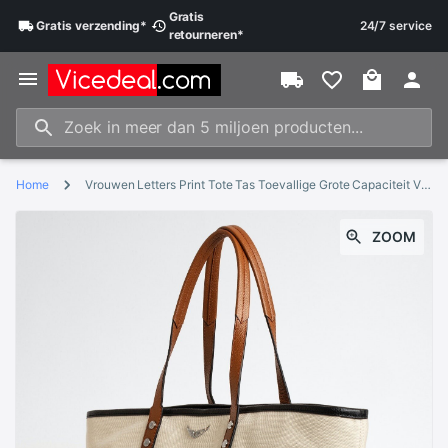
Gratis
Gratis
verzending
*
24/7 service
retourneren
*
Home
Vrouwen Letters Print Tote Tas Toevallige Grote Capaciteit Vleugels Decoratie Mode Handtas Boodschappentas Met Rits
ZOOM