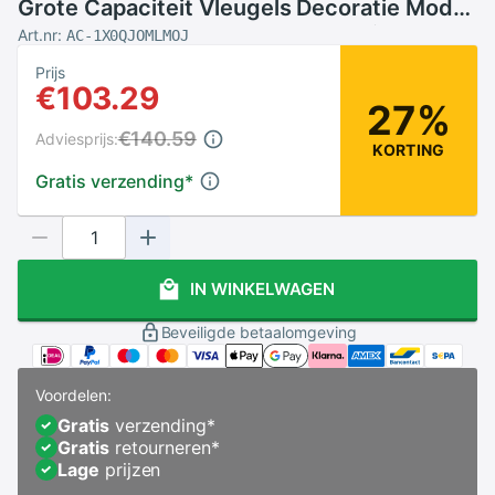
Grote Capaciteit Vleugels Decoratie Mode
Handtas Boodschappentas Met Rits
Art.nr:
AC-1X0QJOMLMOJ
Prijs
€103.29
27%
€140.59
Adviesprijs:
KORTING
Gratis verzending
*
IN WINKELWAGEN
Beveiligde betaalomgeving
Voordelen:
Gratis
verzending
*
Gratis
retourneren
*
Lage
prijzen