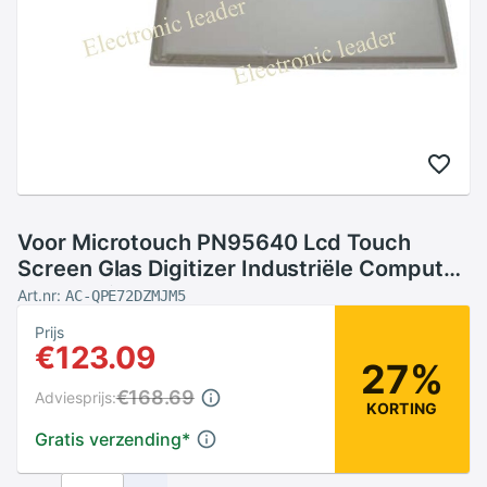
Voor Microtouch PN95640 Lcd Touch
Screen Glas Digitizer Industriële Computer
Accessoires
Art.nr:
AC-QPE72DZMJM5
Prijs
€123.09
27%
€168.69
Adviesprijs:
KORTING
Gratis verzending
*