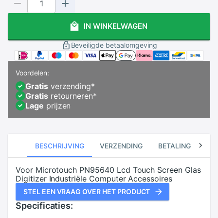
IN WINKELWAGEN
Beveiligde betaalomgeving
Voordelen:
Gratis
verzending
*
Gratis
retourneren
*
Lage
prijzen
BESCHRIJVING
VERZENDING
BETALING
RE
Voor Microtouch PN95640 Lcd Touch Screen Glas
Digitizer Industriële Computer Accessoires
STEL EEN VRAAG OVER HET PRODUCT
Specificaties: