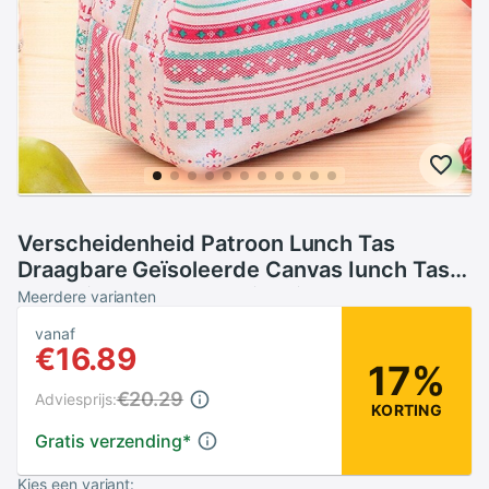
Verscheidenheid Patroon Lunch Tas
Draagbare Geïsoleerde Canvas Iunch Tas
Thermische Voedsel Picknick Lunch
Meerdere varianten
Tassen Voor Vrouwen Kids
vanaf
€16.89
17%
€20.29
Adviesprijs:
KORTING
Gratis verzending
*
Kies een variant: