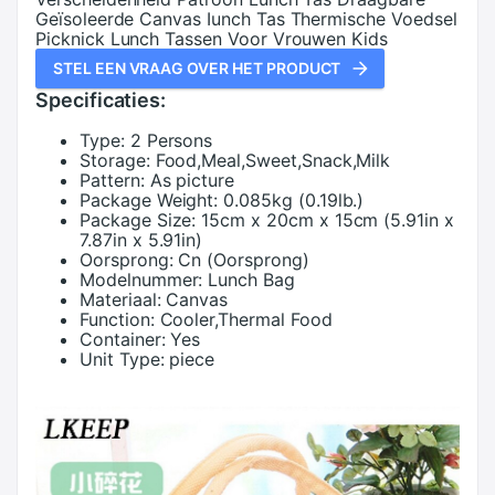
Geïsoleerde Canvas Iunch Tas Thermische Voedsel
Picknick Lunch Tassen Voor Vrouwen Kids
STEL EEN VRAAG OVER HET PRODUCT
Specificaties:
Type:
2 Persons
Storage:
Food,Meal,Sweet,Snack,Milk
Pattern:
As picture
Package Weight:
0.085kg (0.19lb.)
Package Size:
15cm x 20cm x 15cm (5.91in x
7.87in x 5.91in)
Oorsprong:
Cn (Oorsprong)
Modelnummer:
Lunch Bag
Materiaal:
Canvas
Function:
Cooler,Thermal Food
Container:
Yes
Unit Type:
piece