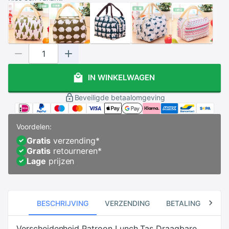
IN WINKELWAGEN
Beveiligde betaalomgeving
Voordelen:
Gratis
verzending
*
Gratis
retourneren
*
Lage
prijzen
BESCHRIJVING
VERZENDING
BETALING
RE
Verscheidenheid Patroon Lunch Tas Draagbare