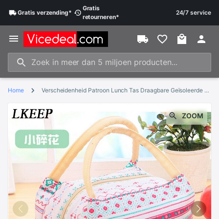
Gratis
Gratis
verzending
*
24/7 service
retourneren
*
Home
Verscheidenheid Patroon Lunch Tas Draagbare Geïsoleerde Canvas Iunch Tas Thermische Voedsel Picknick Lunch Tassen Voor Vrouwen Kids
ZOOM