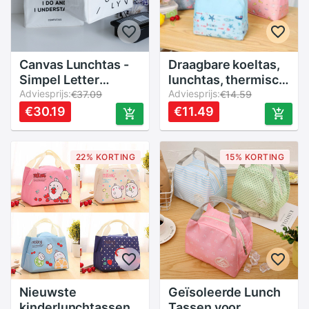
Canvas Lunchtas -
Draagbare koeltas,
Simpel Letter
lunchtas, thermisch
Design -
Adviesprijs:
geïsoleerde reistas,
Adviesprijs:
€37.09
€14.59
Multifunctionele
grote picknick
€30.19
€11.49
Voedsel Tassen
lunchbox voor
mannen, vrouwen
en kinderen.
22% KORTING
15% KORTING
Nieuwste
Geïsoleerde Lunch
kinderlunchtassen
Tassen voor