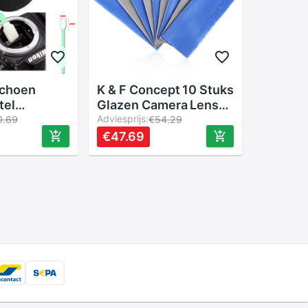
sschoen
K & F Concept 10 Stuks
tel
Glazen Camera Lens
t Cleaning
Microvezeldoek Filter
Adviesprijs:
0.69
€54.29
a Pen/Lens
Lens Dv Lcd Telefoon
€47.69
ing Kit
Screen Cleaner voor
Camera Lens