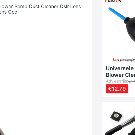
Blower Pomp Dust Cleaner Dslr Lens
Lens Ccd
Universele
Blower Cle
Rubber Air
Adviesprijs:
€14
Pomp Dust
€12.79
DSLR Lens 
Tool Voor 
Verrekijke