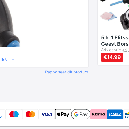
5 In 1 Flit
Geest Bors
Cleaning Ki
Adviesprijs:
€2
Pen Camer
€14.99
IEN
Doek Clean
Rapporteer dit product