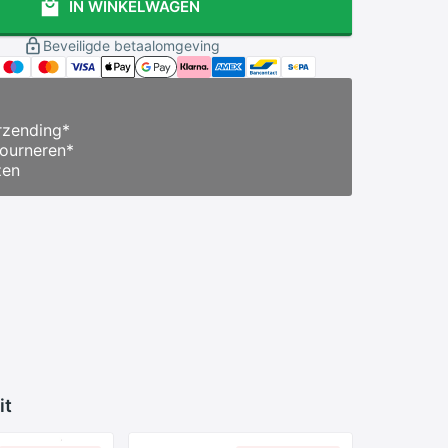
IN WINKELWAGEN
Beveiligde betaalomgeving
zending
*
ourneren
*
zen
it