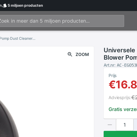
n
5 miljoen
producten
Universele Dust Blower Cleaner Rubber Air Blower Pomp Dust Cleaner Dslr Lens Cleaning Tool Voor Slr Camera Verrekijker Lens Ccd
Universele
ZOOM
Blower Pom
Tool Voor S
Art.nr:
AC-EGO53
Prijs
€16.
€
Adviesprijs:
Gratis verz