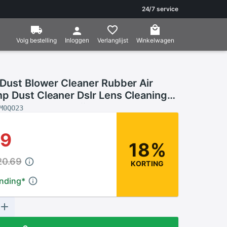
24/7 service
Volg bestelling
Verlanglijst
Winkelwagen
Inloggen
 Dust Blower Cleaner Rubber Air
p Dust Cleaner Dslr Lens Cleaning
lr Camera Verrekijker Lens Ccd
M0QO23
89
18%
20.69
KORTING
ending
*