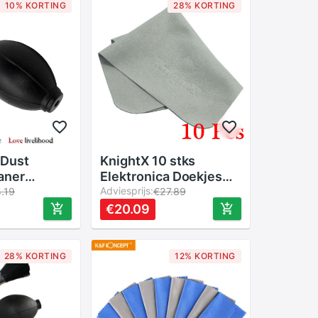
10% KORTING
28% KORTING
 Dust
KnightX 10 stks
aner
Elektronica Doekjes
 Blower
Lens Doek voor TV
Adviesprijs:
.19
€27.89
 Cleaner
camera lens filters lot
€20.09
Cleaning
voor cleaner ND UV
SLR Camera
Filter Cleaner schoon
r Lens CCD
28% KORTING
12% KORTING