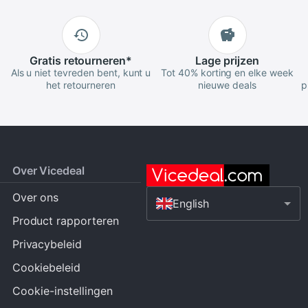
Gratis
retourneren
*
Lage
prijzen
Als u niet tevreden bent, kunt u
Tot 40% korting en elke week
het retourneren
nieuwe deals
p
Over Vicedeal
Over ons
English
Product rapporteren
Privacybeleid
Cookiebeleid
Cookie-instellingen