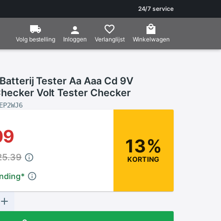
24/7 service
Volg bestelling
Verlanglijst
Winkelwagen
Inloggen
Batterij Tester Aa Aaa Cd 9V
hecker Volt Tester Checker
EP2WJ6
09
13%
25.39
KORTING
ending
*