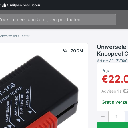
n
5 miljoen
producten
Universele Batterij Tester Aa Aaa Cd 9V Knoopcel Checker Volt Tester Checker
Universele 
ZOOM
Knoopcel C
Art.nr:
AC-ZVRXO
Prijs
€22.
€
Adviesprijs:
Gratis verz