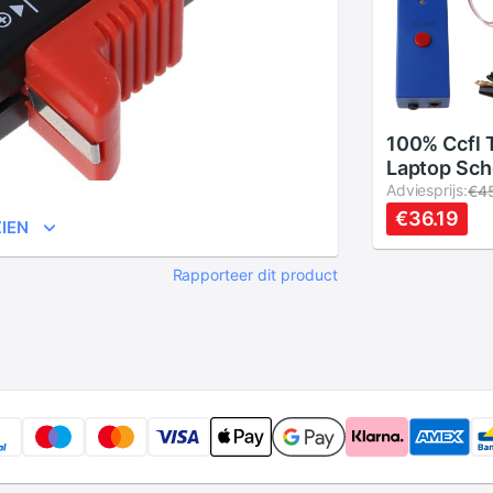
100% Ccfl 
Laptop Sc
Reparatie 
Adviesprijs:
€4
Monitor Ba
€36.19
IEN
Lamp Test
Rapporteer dit product