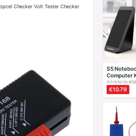
oopcel Checker Volt Tester Checker
S5 Notebo
Computer K
Luidspreke
Adviesprijs:
€1
Subwoofer
€10.79
Multimedia
Gehumanis
Volume Aa