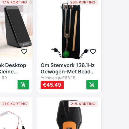
17% KORTING
28% KORTING
ok Desktop
Om Stemvork 136.1Hz
leine
Gewogen-Met Bead
r Mini Usb
Base Voor Ultieme
Adviesprijs:
2.99
€63.19
 Mobiele
Genezing En
€45.49
 Speaker
Ontspanning-Groen
eerd
Voor Hart Chakra
npassing
21% KORTING
21% KORTING