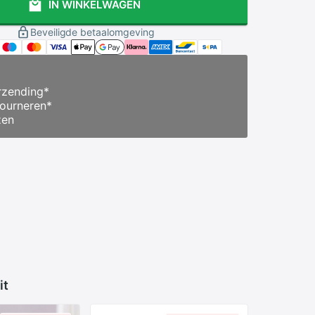
IN WINKELWAGEN
Beveiligde betaalomgeving
zending
*
ourneren
*
zen
it