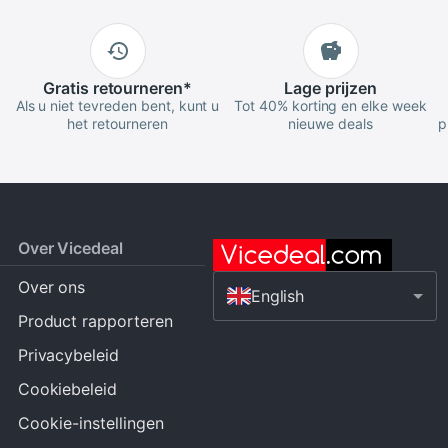
Gratis
retourneren
*
Lage
prijzen
Als u niet tevreden bent, kunt u
Tot 40% korting en elke week
het retourneren
nieuwe deals
p
Over Vicedeal
Over ons
English
Product rapporteren
Privacybeleid
Cookiebeleid
Cookie-instellingen