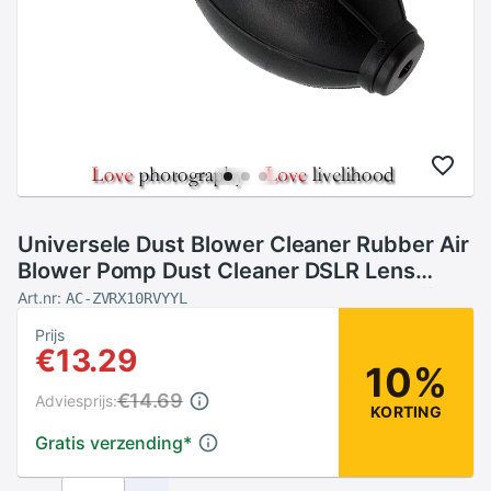
Universele Dust Blower Cleaner Rubber Air
Blower Pomp Dust Cleaner DSLR Lens
Cleaning Tool Voor SLR Camera Verrekijker
Art.nr:
AC-ZVRX10RVYYL
Lens CCD
Prijs
€13.29
10%
€14.69
Adviesprijs:
KORTING
Gratis verzending
*