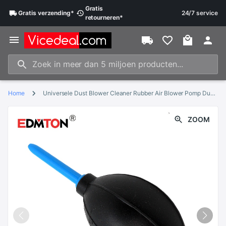
Gratis
Gratis
verzending
*
24/7 service
retourneren
*
Home
Universele Dust Blower Cleaner Rubber Air Blower Pomp Dust Cleaner DSLR Lens Cleaning Tool Voor SLR Camera Verrekijker Lens CCD
ZOOM