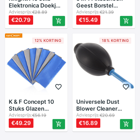
Elektronica Doekjes
Geest Borstel
Lens Doek voor TV
Adviesprijs:
Cleaning Kit
Adviesprijs:
€28.89
€21.39
camera lens filters
Cleaning Pen
€20.79
€15.49
lot voor cleaner ND
Camera Pen/Lens
UV Filter Cleaner
Doek Cleaning Kit
schoon
12% KORTING
18% KORTING
K & F Concept 10
Universele Dust
Stuks Glazen
Blower Cleaner
Camera Lens
Adviesprijs:
Rubber Air Blower
Adviesprijs:
€56.19
€20.69
Microvezeldoek
Pomp Dust Cleaner
€49.29
€16.89
Filter Lens Dv Lcd
Dslr Lens Cleaning
Telefoon Screen
Tool Voor Slr