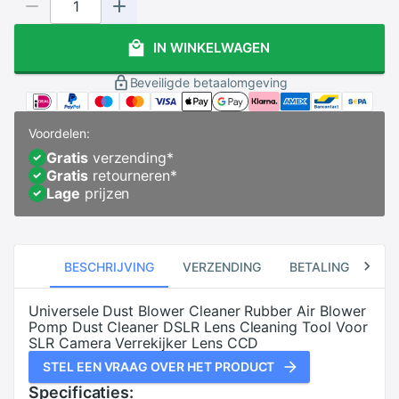
IN WINKELWAGEN
Beveiligde betaalomgeving
Voordelen:
Gratis
verzending
*
Gratis
retourneren
*
Lage
prijzen
BESCHRIJVING
VERZENDING
BETALING
RE
Universele Dust Blower Cleaner Rubber Air Blower
Pomp Dust Cleaner DSLR Lens Cleaning Tool Voor
SLR Camera Verrekijker Lens CCD
STEL EEN VRAAG OVER HET PRODUCT
Specificaties: