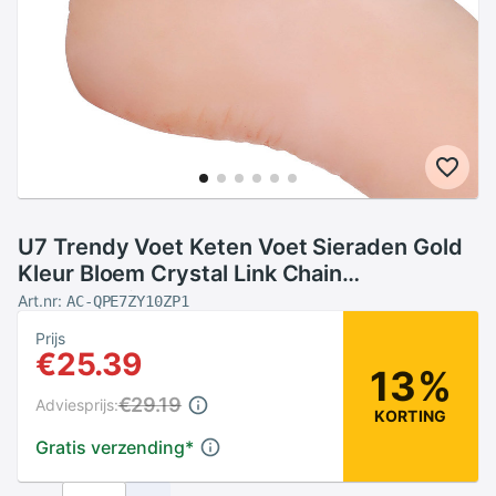
U7 Trendy Voet Keten Voet Sieraden Gold
Kleur Bloem Crystal Link Chain
Enkelbandjes Voor Vrouwen A322
Art.nr:
AC-QPE7ZY10ZP1
Prijs
€25.39
13%
€29.19
Adviesprijs:
KORTING
Gratis verzending
*