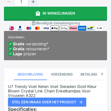
IN WINKELWAGEN
Beveiligde betaalomgeving
Voordelen:
Gratis
verzending
*
Gratis
retourneren
*
Lage
prijzen
BESCHRIJVING
VERZENDING
BETALING
RE
U7 Trendy Voet Keten Voet Sieraden Gold Kleur
Bloem Crystal Link Chain Enkelbandjes Voor
Vrouwen A322
STEL EEN VRAAG OVER HET PRODUCT
Specificaties: