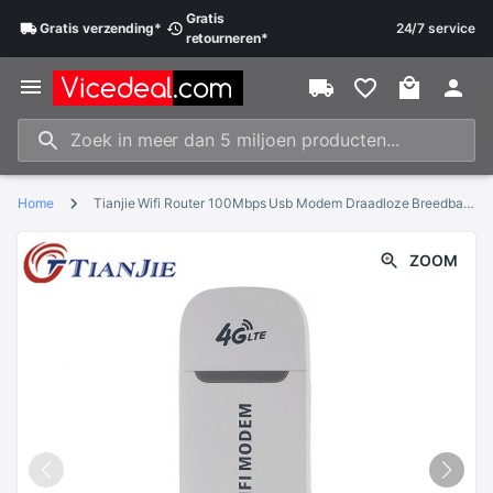
Gratis
Gratis
verzending
*
24/7 service
retourneren
*
Home
Tianjie Wifi Router 100Mbps Usb Modem Draadloze Breedband Mobiele Hotspot Lte 3G/4G Unlock Wingle Dongle
ZOOM