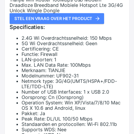
Draadloze Breedband Mobiele Hotspot Lte 3G/4G
Unlock Wingle Dongle
STEL EEN VRAAG OVER HET PRODUCT
Specificaties:
2.4G Wi Overdrachtssnelheid:
150 Mbps
5G Wi Overdrachtssnelheid:
Geen
Certificering:
CE
Functie:
Firewall
LAN-poorten:
1
Max. LAN Data Rate:
100Mbps
Merknaam:
TIANJIE
Modelnummer:
UF902-31
Netmork type:
3G/4G(UMTS/HSPA+/FDD-
LTE/TDD-LTE)
Number of USB Interfaces:
1 x USB 2.0
Oorsprong:
Cn (Oorsprong)
Operation System:
Win XP/Vista/7/8/10 Mac
OS X 10.6 and Android, linux
Pakket:
Ja
Peak Rate:
DL/UL 100/50 Mbps
Standaarden en protocollen:
Wi-Fi 802.11b
Supports WDS:
Nee