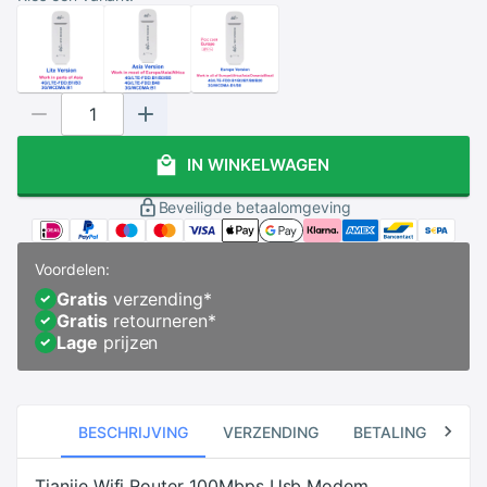
IN WINKELWAGEN
Beveiligde betaalomgeving
Voordelen:
Gratis
verzending
*
Gratis
retourneren
*
Lage
prijzen
BESCHRIJVING
VERZENDING
BETALING
RE
Tianjie Wifi Router 100Mbps Usb Modem