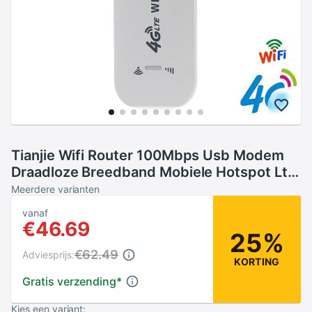
Tianjie Wifi Router 100Mbps Usb Modem
Draadloze Breedband Mobiele Hotspot Lte
3G/4G Unlock Wingle Dongle
Meerdere varianten
vanaf
€46.69
25%
€62.49
Adviesprijs:
KORTING
Gratis verzending
*
Kies een variant: