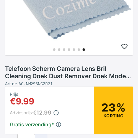
Telefoon Scherm Camera Lens Bril
Cleaning Doek Dust Remover Doek Mode
Gereedschap Accessoires Lichtblauw
Art.nr:
AC-NM296NGZR21
Prijs
€9.99
23%
€12.99
Adviesprijs:
KORTING
Gratis verzending
*