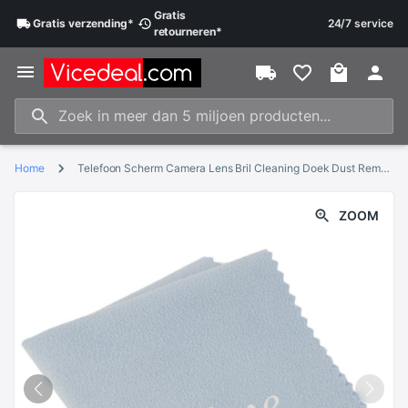
Gratis
Gratis
verzending
*
24/7 service
retourneren
*
Home
Telefoon Scherm Camera Lens Bril Cleaning Doek Dust Remover Doek Mode Gereedschap Accessoires Lichtblauw
ZOOM