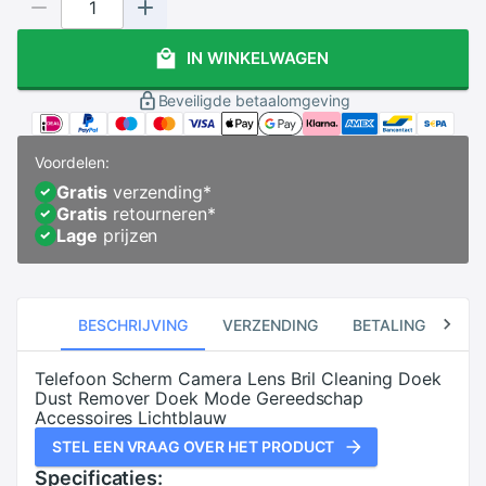
IN WINKELWAGEN
Beveiligde betaalomgeving
Voordelen:
Gratis
verzending
*
Gratis
retourneren
*
Lage
prijzen
BESCHRIJVING
VERZENDING
BETALING
RE
Telefoon Scherm Camera Lens Bril Cleaning Doek
Dust Remover Doek Mode Gereedschap
Accessoires Lichtblauw
STEL EEN VRAAG OVER HET PRODUCT
Specificaties: