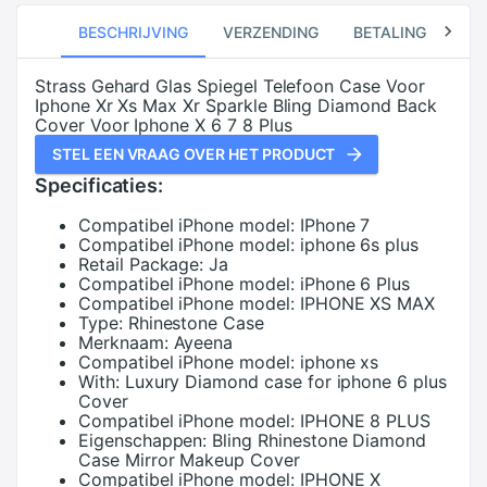
BESCHRIJVING
VERZENDING
BETALING
RE
Strass Gehard Glas Spiegel Telefoon Case Voor
Iphone Xr Xs Max Xr Sparkle Bling Diamond Back
Cover Voor Iphone X 6 7 8 Plus
STEL EEN VRAAG OVER HET PRODUCT
Specificaties:
Compatibel iPhone model:
IPhone 7
Compatibel iPhone model:
iphone 6s plus
Retail Package:
Ja
Compatibel iPhone model:
iPhone 6 Plus
Compatibel iPhone model:
IPHONE XS MAX
Type:
Rhinestone Case
Merknaam:
Ayeena
Compatibel iPhone model:
iphone xs
With:
Luxury Diamond case for iphone 6 plus
Cover
Compatibel iPhone model:
IPHONE 8 PLUS
Eigenschappen:
Bling Rhinestone Diamond
Case Mirror Makeup Cover
Compatibel iPhone model:
IPHONE X