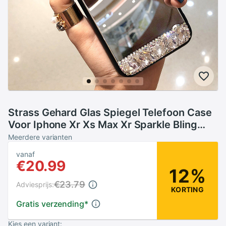
Strass Gehard Glas Spiegel Telefoon Case
Voor Iphone Xr Xs Max Xr Sparkle Bling
Diamond Back Cover Voor Iphone X 6 7 8
Meerdere varianten
Plus
vanaf
€20.99
12%
€23.79
Adviesprijs:
KORTING
Gratis verzending
*
Kies een variant: