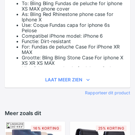
To:
Bling Bling Fundas de peluche for iphone
XS MAX phone cover
As:
Bling Red Rhinestone phone case for
Iphone X
Use:
Coque Fundas capa for iphone 6s
Pelose
Compatibel iPhone model:
iPhone 6
Functie:
Dirt-resistant
For:
Fundas de peluche Case For iPhone XR
MAX
Grootte:
Bling Bling Stone Case For iphone X
XS XR XS MAX
Like:
felpas para el pelo for Iphone 8 plus
Rhinestone case
Compatibel iPhone model:
IPHONE XR
LAAT MEER ZIEN
Kind:
Shinny Bling phone Cover for iphone XR
Full Cover
Rapporteer dit product
Be:
Summer Diamond Phone cases for Iphone
7
Compatibel iPhone model:
IPHONE 6S
Functie:
Anti-knock
Meer zoals dit
Compatibel:
Apple Iphones
Compatibel iPhone model:
IPHONE 8
Of:
Shinny Stone phone Case for iphone 6s
16% KORTING
25% KORTING
Cover