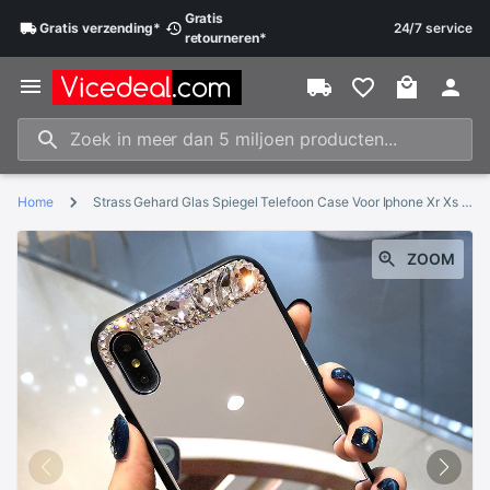
Gratis
Gratis
verzending
*
24/7 service
retourneren
*
Home
Strass Gehard Glas Spiegel Telefoon Case Voor Iphone Xr Xs Max Xr Sparkle Bling Diamond Back Cover Voor Iphone X 6 7 8 Plus
ZOOM