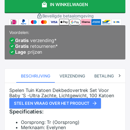
IN WINKELWAGEN
Beveiligde betaalomgeving
Voordelen:
Gratis
verzending
*
Gratis
retourneren
*
Lage
prijzen
BESCHRIJVING
VERZENDING
BETALING
RE
Spelen Tuin Katoen Dekbedovertrek Set Voor
Baby 'S -Ultra Zachte, Lichtgewicht, 100 Katoen
STEL EEN VRAAG OVER HET PRODUCT
Specificaties:
Oorsprong:
Tr (Oorsprong)
Merknaam:
Evelynen