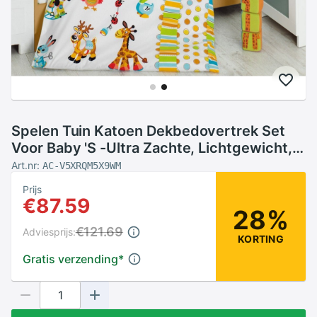
Spelen Tuin Katoen Dekbedovertrek Set
Voor Baby 'S -Ultra Zachte, Lichtgewicht,
100 Katoen
Art.nr:
AC-V5XRQM5X9WM
Prijs
€87.59
28%
€121.69
Adviesprijs:
KORTING
Gratis verzending
*