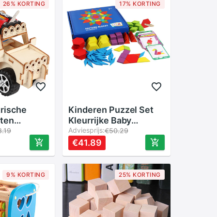
26% KORTING
17% KORTING
trische
Kinderen Puzzel Set
ten
Kleurrijke Baby
okken
Onderwijs Houten
Adviesprijs:
3.19
€50.29
peelgoed
Speelgoed Kinderen
€41.89
lf student
Leren Ontwikkeling
p
Speelgoed 155
e model
Blokken
9% KORTING
25% KORTING
 speelgoed