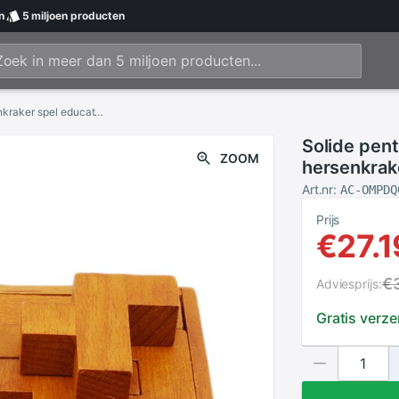
n
5 miljoen
producten
Solide pentomino's houten puzzel geometrie hersenkraker spel educatieve ontwikkeling van de intelligentie van het kind
Solide pen
ZOOM
hersenkrak
de intellig
Art.nr:
AC-OMPDQ
Prijs
€27.1
€
Adviesprijs:
Gratis verz