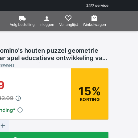
24/7 service
Volg bestelling
Verlanglijst
Winkelwagen
Inloggen
tomino's houten puzzel geometrie
er spel educatieve ontwikkeling van
entie van het kind
03W5MJ
9
15%
32.09
KORTING
ending
*