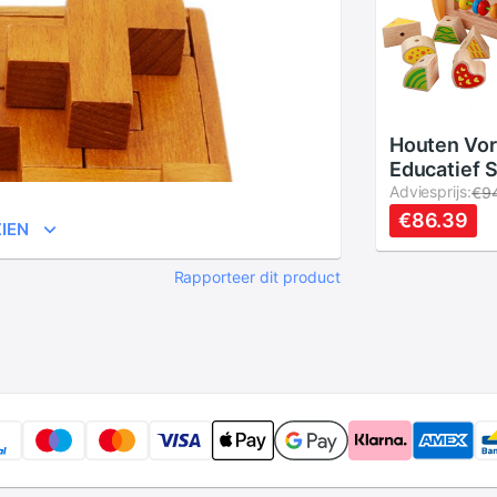
Houten Vor
Educatief 
Makkelijk V
Adviesprijs:
€9
Pakken Vo
€86.39
IEN
Stevige Ho
Constructi
Rapporteer dit product