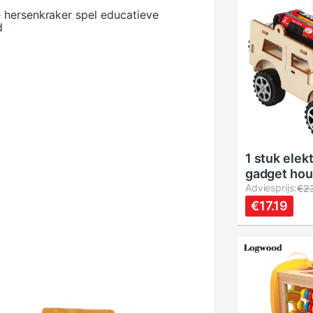
 hersenkraker spel educatieve
d
1 stuk elek
gadget hou
montagebl
Adviesprijs:
€2
voertuig s
€17.19
doe-het-ze
wetenscha
technologi
hersenspel