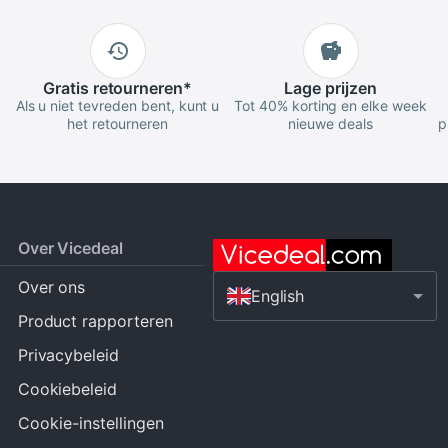
Gratis
retourneren
*
Lage
prijzen
Als u niet tevreden bent, kunt u
Tot 40% korting en elke week
het retourneren
nieuwe deals
p
Over Vicedeal
Over ons
English
Product rapporteren
Privacybeleid
Cookiebeleid
Cookie-instellingen