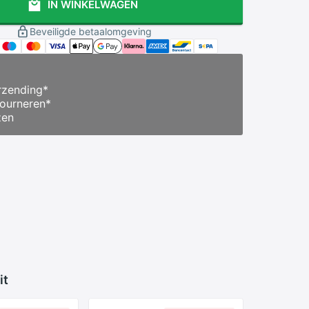
IN WINKELWAGEN
Beveiligde betaalomgeving
zending
*
ourneren
*
zen
it