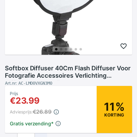
Softbox Diffuser 40Cm Flash Diffuser Voor
Fotografie Accessoires Verlichting
Diffusers Fotografie Levert Camera Flash
Art.nr:
AC-LMO0VXGN3M0
Prijs
€23.99
11%
€26.89
Adviesprijs:
KORTING
Gratis verzending
*