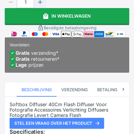
IN WINKELWAGEN
Beveiligde betaalomgeving
Voordelen:
Gratis
verzending
*
Gratis
retourneren
*
Lage
prijzen
BESCHRIJVING
VERZENDING
BETALING
RE
Softbox Diffuser 40Cm Flash Diffuser Voor
Fotografie Accessoires Verlichting Diffusers
Fotografie Levert Camera Flash
STEL EEN VRAAG OVER HET PRODUCT
Specificaties: