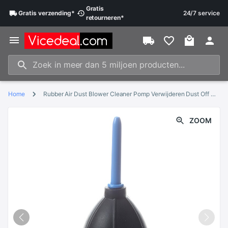
Gratis
Gratis
verzending
*
24/7 service
retourneren
*
Home
Rubber Air Dust Blower Cleaner Pomp Verwijderen Dust Off Camera Lens S6
ZOOM