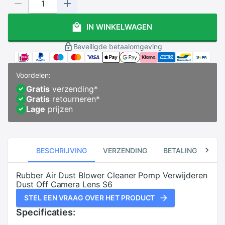
IN WINKELWAGEN
Beveiligde betaalomgeving
Voordelen:
Gratis
verzending
*
Gratis
retourneren
*
Lage
prijzen
BESCHRIJVING
VERZENDING
BETALING
RE
Rubber Air Dust Blower Cleaner Pomp Verwijderen
Dust Off Camera Lens S6
STEL EEN VRAAG OVER HET PRODUCT
Specificaties: