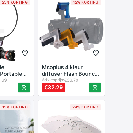
25% KORTING
12% KORTING
de
Mcoplus 4 kleur
 Portable
diffuser Flash Bounce
 Softbox
Kaarten speelsheid
Adviesprijs:
1.69
€36.79
user Op-Top
diffuser op camera
€32.29
oor Camera
voor Sony A6500
A6300 A6000 NEX6
Camera
12% KORTING
24% KORTING