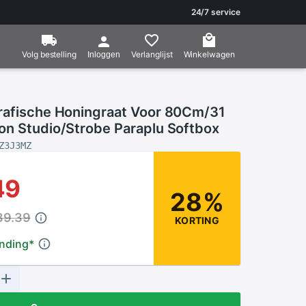
24/7 service
Volg bestelling
Verlanglijst
Winkelwagen
Inloggen
rafische Honingraat Voor 80Cm/31
on Studio/Strobe Paraplu Softbox
Z3J3MZ
49
28%
39.39
KORTING
ending
*