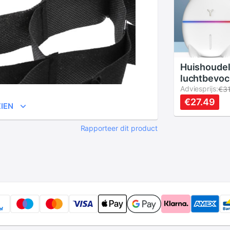
Huishoudel
luchtbevoc
kleine beer
Adviesprijs:
€3
luchtbevoc
€27.49
IEN
luchtbevoc
luchtreini
Rapporteer dit product
diffuser