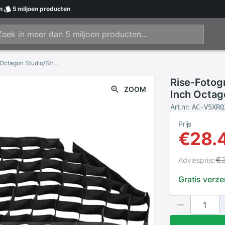
n
5 miljoen
producten
Rise-Fotografische Honingraat Voor 80Cm/31 Inch Octagon Studio/Strobe Paraplu Softbox
Rise-Fotog
ZOOM
Inch Octag
Art.nr:
AC-V5XRQ
Prijs
€28.
€
Adviesprijs:
Gratis verz