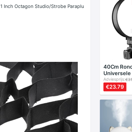
1 Inch Octagon Studio/Strobe Paraplu
40Cm Ron
Universele
Speedlight
Adviesprijs:
€3
Flash Diff
€23.79
Soft Box V