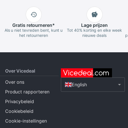
Gratis
retourneren
*
Lage
prijzen
Als u niet tevreden bent, kunt u
Tot 40% korting en elke week
het retourneren
nieuwe deals
p
Over Vicedeal
Over ons
English
Product rapporteren
Privacybeleid
Cookiebeleid
Cookie-instellingen