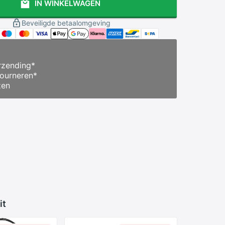
IN WINKELWAGEN
Beveiligde betaalomgeving
zending
*
ourneren
*
zen
it