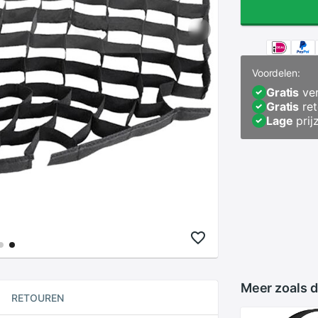
Voordelen:
Gratis
ver
Gratis
ret
Lage
prij
Meer zoals d
RETOUREN