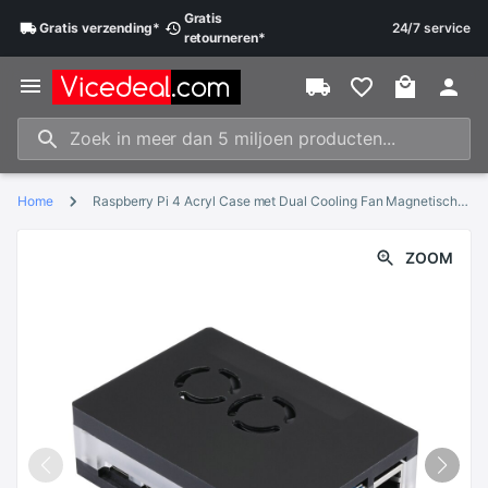
Gratis
Gratis
verzending
*
24/7 service
retourneren
*
Home
Raspberry Pi 4 Acryl Case met Dual Cooling Fan Magnetische Installatie zonder Schroef RPI 4 Model B Magnetische Shell doos
ZOOM