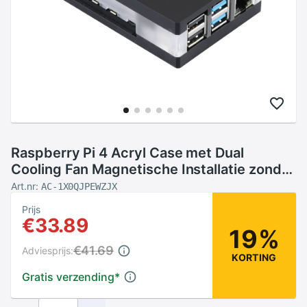
Raspberry Pi 4 Acryl Case met Dual
Cooling Fan Magnetische Installatie zonder
Schroef RPI 4 Model B Magnetische Shell
Art.nr:
AC-1X0QJPEWZJX
doos
Prijs
€33.89
19%
€41.69
Adviesprijs:
KORTING
Gratis verzending
*