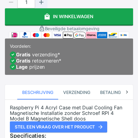
IN WINKELWAGEN
Beveiligde betaalomgeving
Voordelen:
Gratis
verzending
*
Gratis
retourneren
*
Lage
prijzen
BESCHRIJVING
VERZENDING
BETALING
RE
Raspberry Pi 4 Acryl Case met Dual Cooling Fan
Magnetische Installatie zonder Schroef RPI 4
Model B Magnetische Shell doos
STEL EEN VRAAG OVER HET PRODUCT
Specificaties: