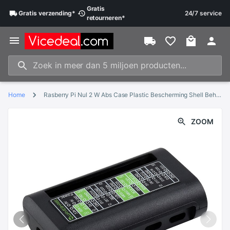
Gratis
Gratis
verzending
*
24/7 service
retourneren
*
Home
Rasberry Pi Nul 2 W Abs Case Plastic Bescherming Shell Behuizing Met Omgekeerd Gpio Slot Geschikt Voor Raspberry Pi Nul W/Wh
ZOOM