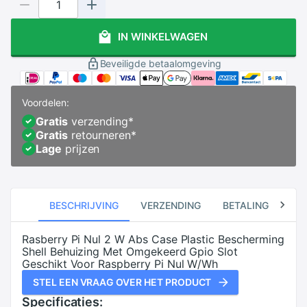
IN WINKELWAGEN
Beveiligde betaalomgeving
Voordelen:
Gratis
verzending
*
Gratis
retourneren
*
Lage
prijzen
BESCHRIJVING
VERZENDING
BETALING
RE
Rasberry Pi Nul 2 W Abs Case Plastic Bescherming
Shell Behuizing Met Omgekeerd Gpio Slot
Geschikt Voor Raspberry Pi Nul W/Wh
STEL EEN VRAAG OVER HET PRODUCT
Specificaties: