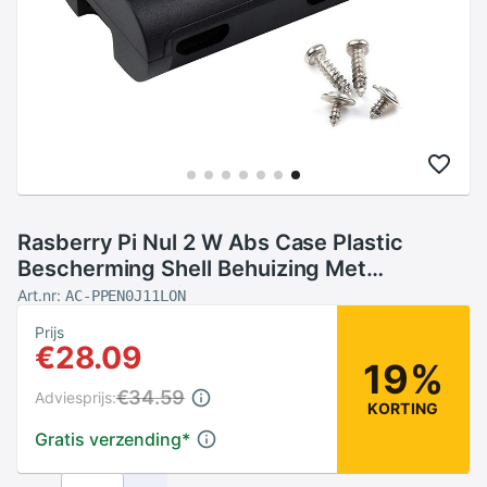
Rasberry Pi Nul 2 W Abs Case Plastic
Bescherming Shell Behuizing Met
Omgekeerd Gpio Slot Geschikt Voor
Art.nr:
AC-PPEN0J11LON
Raspberry Pi Nul W/Wh
Prijs
€28.09
19%
€34.59
Adviesprijs:
KORTING
Gratis verzending
*