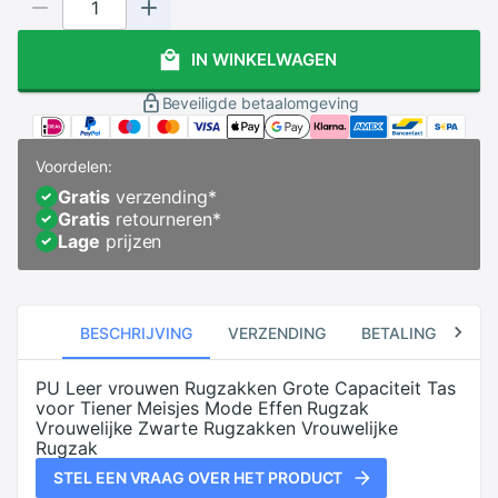
IN WINKELWAGEN
Beveiligde betaalomgeving
Voordelen:
Gratis
verzending
*
Gratis
retourneren
*
Lage
prijzen
BESCHRIJVING
VERZENDING
BETALING
RE
PU Leer vrouwen Rugzakken Grote Capaciteit Tas
voor Tiener Meisjes Mode Effen Rugzak
Vrouwelijke Zwarte Rugzakken Vrouwelijke
Rugzak
STEL EEN VRAAG OVER HET PRODUCT