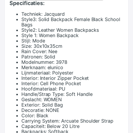
Specificaties:
Techniek:
Jacquard
Style3:
Solid Backpack Female Black School
Bags
Style2:
Leather Women Backpacks
Style 1:
Women Backpack
Stijl:
Mode
Size:
30x10x35cm
Rain Cover:
Nee
Patronen:
Solid
Modelnummer:
3978
Merknaam:
elunico
Lijnmateriaal:
Polyester
Interior:
Interior Zipper Pocket
Interior:
Cell Phone Pocket
Hoofdmateriaal:
PU
Handle/Strap Type:
Soft Handle
Geslacht:
WOMEN
Exterior:
Solid Bag
Decoratie:
NONE
Color:
Black
Carrying System:
Arcuate Shoulder Strap
Capaciteit:
Below 20 Litre
Backpacks:
Softback