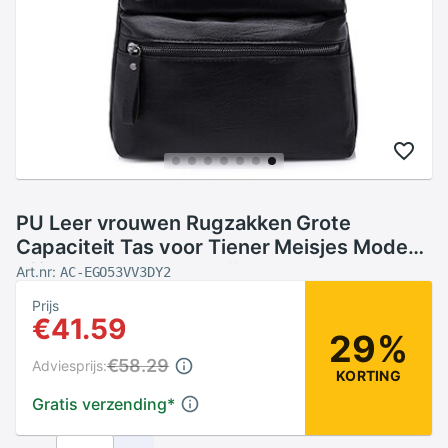
PU Leer vrouwen Rugzakken Grote
Capaciteit Tas voor Tiener Meisjes Mode
Effen Rugzak Vrouwelijke Zwarte
Art.nr:
AC-EGO53VV3DY2
Rugzakken Vrouwelijke Rugzak
Prijs
€41.59
29%
€58.29
Adviesprijs:
KORTING
Gratis verzending
*