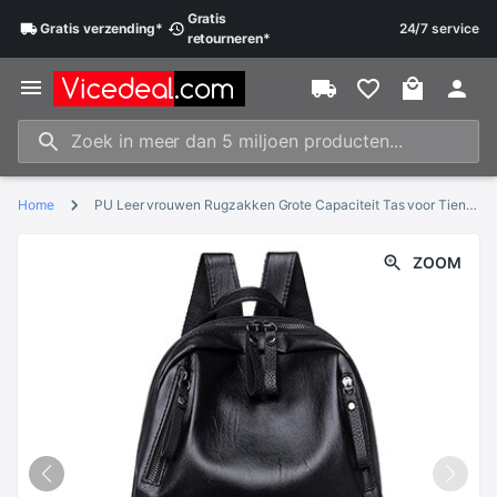
Gratis
Gratis
verzending
*
24/7 service
retourneren
*
Home
PU Leer vrouwen Rugzakken Grote Capaciteit Tas voor Tiener Meisjes Mode Effen Rugzak Vrouwelijke Zwarte Rugzakken Vrouwelijke Rugzak
ZOOM