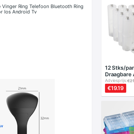
 Vinger Ring Telefoon Bluetooth Ring
r Ios Android Tv
12 Stks/par
Draagbare 
Size Cell Ba
Adviesprijs:
€2
Converter 
€19.19
Batterijen
Case Switc
Batterij Ca