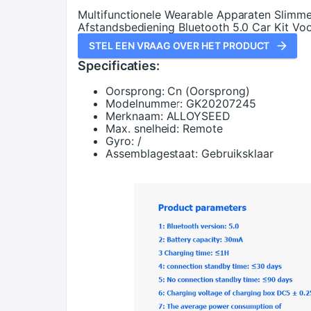
Multifunctionele Wearable Apparaten Slimme
Afstandsbediening Bluetooth 5.0 Car Kit Voo
STEL EEN VRAAG OVER HET PRODUCT
Specificaties:
Oorsprong:
Cn (Oorsprong)
Modelnummer:
GK20207245
Merknaam:
ALLOYSEED
Max. snelheid:
Remote
Gyro:
/
Assemblagestaat:
Gebruiksklaar