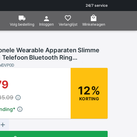
24/7 service
Volg bestelling
Verlanglijst
Winkelwagen
Inloggen
ionele Wearable Apparaten Slimme
 Telefoon Bluetooth Ring
diening Bluetooth 5.0 Car Kit Voor
WDVPOD
 Tv
79
12%
35.09
KORTING
ending
*