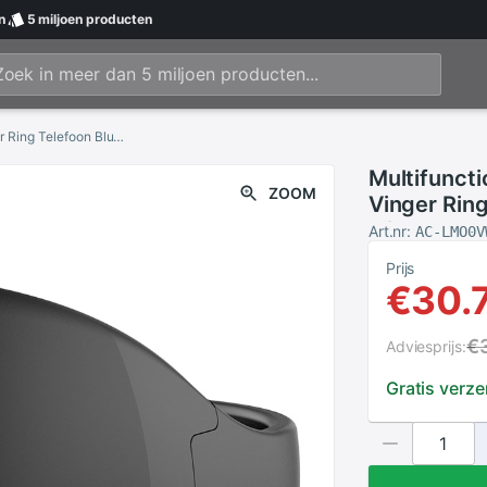
n
5 miljoen
producten
Multifunctionele Wearable Apparaten Slimme Vinger Ring Telefoon Bluetooth Ring Afstandsbediening Bluetooth 5.0 Car Kit Voor Ios Android Tv
Multifunct
ZOOM
Vinger Ring
Afstandsbe
Art.nr:
AC-LMO0V
Ios Android
Prijs
€30.
€
Adviesprijs:
Gratis verz