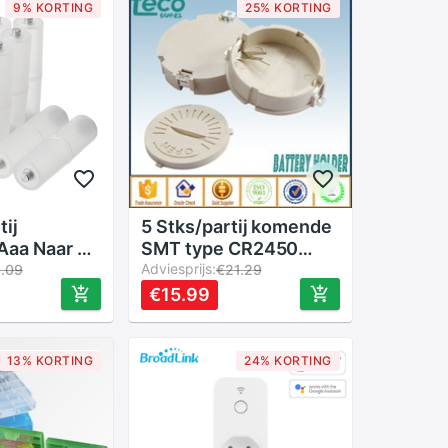
9% KORTING
25% KORTING
tij
5 Stks/partij komende
Aaa Naar Aa
SMT type CR2450
tterij
KNOOPCEL houder
Adviesprijs:
1.09
€21.29
Adapter
met Cover TBH-
€15.99
 Houder
CR2450-04
her Voor
se Box
13% KORTING
24% KORTING