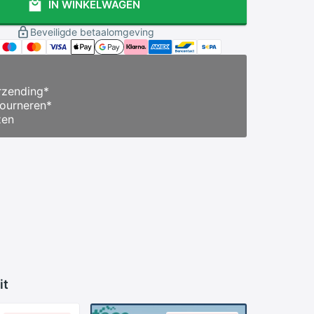
IN WINKELWAGEN
Beveiligde betaalomgeving
zending
*
ourneren
*
zen
it