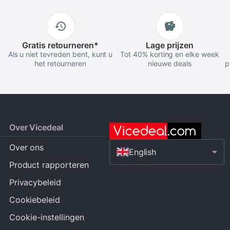
Gratis
retourneren
*
Lage
prijzen
Als u niet tevreden bent, kunt u
Tot 40% korting en elke week
het retourneren
nieuwe deals
p
Over Vicedeal
Over ons
English
Product rapporteren
Privacybeleid
Cookiebeleid
Cookie-instellingen