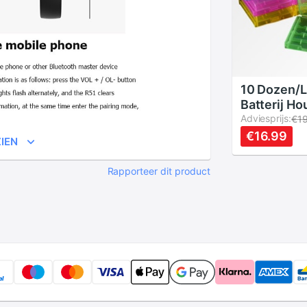
10 Dozen/L
Batterij Ho
Organizer 
Adviesprijs:
€1
Voor Aa En 
€16.99
IEN
Opbergdoz
Cover Voor
Rapporteer dit product
Aaa Batteri