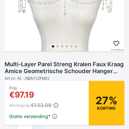
Multi-Layer Parel Streng Kralen Faux Kraag
Amice Geometrische Schouder Hanger
Vrouwen Meisjes Kledij Delicate
Art.nr:
AC-JNZ6Y1ZPWQ1
Accessoire
Prijs
€97.19
27%
€133.09
Adviesprijs:
KORTING
Gratis verzending
*