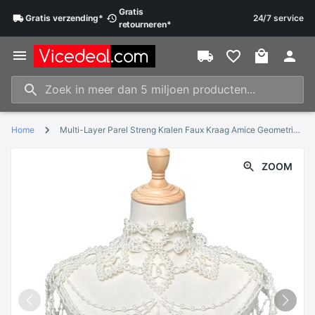
Gratis
Gratis
verzending
*
24/7 service
retourneren
*
Home
Multi-Layer Parel Streng Kralen Faux Kraag Amice Geometrische Schouder Hanger Vrouwen Meisjes Kledij Delicate Accessoire
ZOOM