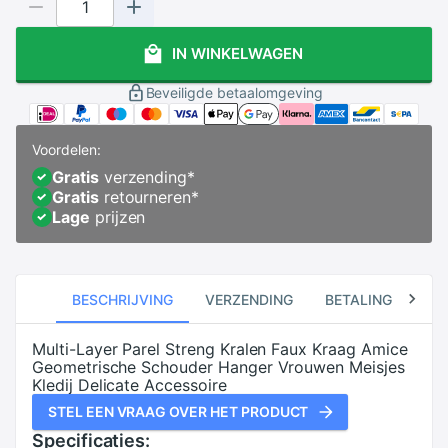
IN WINKELWAGEN
Beveiligde betaalomgeving
Voordelen:
Gratis
verzending
*
Gratis
retourneren
*
Lage
prijzen
BESCHRIJVING
VERZENDING
BETALING
RE
Multi-Layer Parel Streng Kralen Faux Kraag Amice
Geometrische Schouder Hanger Vrouwen Meisjes
Kledij Delicate Accessoire
STEL EEN VRAAG OVER HET PRODUCT
Specificaties: