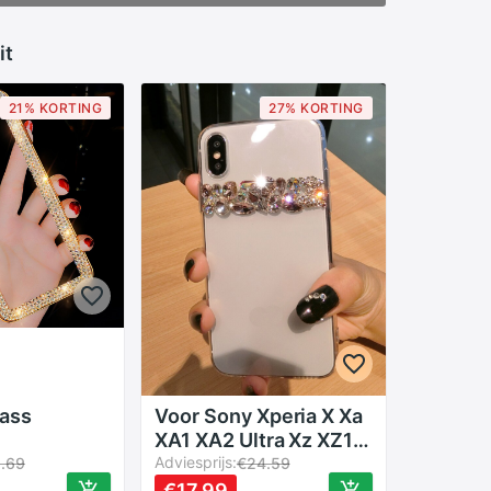
it
21% KORTING
27% KORTING
ass
Voor Sony Xperia X Xa
XA1 XA2 Ultra Xz XZ1
esje voor
XZ2 XZ3 Compact Plus
Adviesprijs:
1.69
€24.59
pro max
Premium Prestaties
€17.99