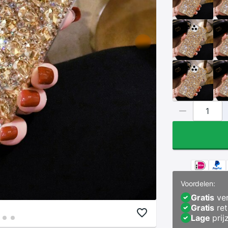
Voordelen:
Gratis
ver
Gratis
ret
Lage
prij