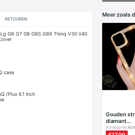
Meer zoals d
RETOUREN
r Lg G6 G7 G8 G8S G8X Thinq V30 V40
Cover
Q case
Q /Plus 6.1 inch
se
Gouden str
diamant
telefoonho
Adviesprijs:
€2
iphone 11 
€17.09