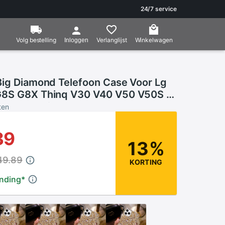
24/7 service
Volg bestelling
Verlanglijst
Winkelwagen
Inloggen
Big Diamond Telefoon Case Voor Lg
G8S G8X Thinq V30 V40 V50 V50S Q
K40 K50 Rhinestone Cover
ten
39
13%
49.89
KORTING
ending
*