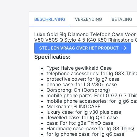
BESCHRIJVING
VERZENDING
BETALING
Luxe Gold Big Diamond Telefoon Case Voo
V50 V50S Q Stylo 4 5 K40 K50 Rhinestone 
STEL EEN VRAAG OVER HET PRODUCT
Specificaties:
Type:
Halve gewikkeld Case
telephone accessories:
for lg G8X Thin
protective cover:
for lg g7 case
phone case:
for LG V30+ case
Oorsprong:
Cn (Oorsprong)
mobile phone parts:
For LG G7 G 7 Thin
mobile phone accessories:
for lg g6 ca
Merknaam:
BLINGCASE
luxury case:
for lg v30 plus case
Jewelled case:
for lg Q60 case
case:
For htc g8s ThinQ case
Handmade case:
case for lg G8 ThinQ
for lg phones case:
for lg q6 case