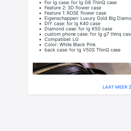
For lg case:
for lg G8 ThinQ case
Feature 2:
3D flower case
Feature 1:
ROSE flower case
Eigenschappen:
Luxury Gold Big Diam
DIY case:
for lg K40 case
Diamond case:
for lg K50 case
custom phone case:
for lg g7 thinq cas
Compatibel:
LG
Color:
White Black Pink
back case:
for lg V50S ThinQ case
LAAT MEER Z