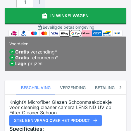
IN WINKELWAGEN
Beveiligde betaalomgeving
Voordelen:
Gratis
verzending
*
Gratis
retourneren
*
Lage
prijzen
BESCHRIJVING
VERZENDING
BETALING
RE
KnightX Microfiber Glazen Schoonmaakdoekje
voor cleaning cleaner camera LENS ND UV cpl
Filter Cleaner Schoon
STEL EEN VRAAG OVER HET PRODUCT
Specificaties: