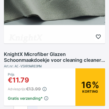
KnightX Microfiber Glazen
Schoonmaakdoekje voor cleaning cleaner
camera LENS ND UV cpl Filter Cleaner
Art.nr:
AC-V5XR9WREOMW
Schoon
Prijs
€11.79
16%
€13.99
Adviesprijs:
KORTING
Gratis verzending
*