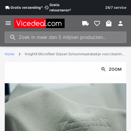
Gratis
Gratis
verzending
*
24/7 service
retourneren
*
Home
KnightX Microfiber Glazen Schoonmaakdoekje voor cleaning cleaner camera LENS ND UV cpl Filter Cleaner Schoon
ZOOM