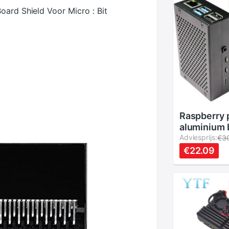
oard Shield Voor Micro : Bit
Raspberry pi 4
aluminium 
pi4 behuiz
Adviesprijs:
€3
ventilator 
€22.09
koellicham
raspberry pi 4b
behuizing 
ventilator