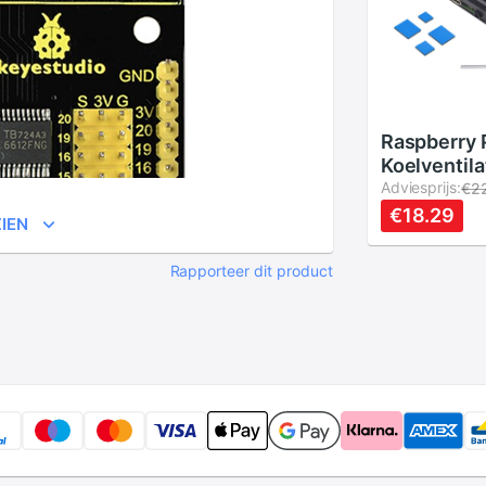
Raspberry 
Koelventil
- Dubbele V
Adviesprijs:
€2
Koellichaam
€18.29
IEN
4B/3B+
Rapporteer dit product