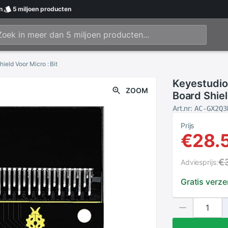
n
5 miljoen
producten
ield Voor Micro : Bit
Keyestudio
ZOOM
Board Shiel
Art.nr:
AC-GX2Q3
Prijs
€28.
€
Adviesprijs:
Gratis verz