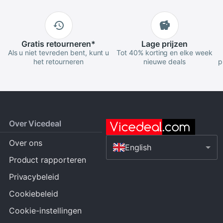
Gratis
retourneren
*
Lage
prijzen
Als u niet tevreden bent, kunt u
Tot 40% korting en elke week
het retourneren
nieuwe deals
p
Over Vicedeal
Over ons
English
Product rapporteren
Privacybeleid
Cookiebeleid
Cookie-instellingen