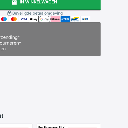
IN WINKELWAGEN
Beveiligde betaalomgeving
zending
*
ourneren
*
zen
it