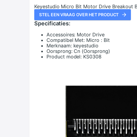
Keyestudio Micro Bit Motor Drive Breakout B
STEL EEN VRAAG OVER HET PRODUCT
Specificaties:
Accessoires:
Motor Drive
Compatibel Met:
Micro : Bit
Merknaam:
keyestudio
Oorsprong:
Cn (Oorsprong)
Product model:
KS0308