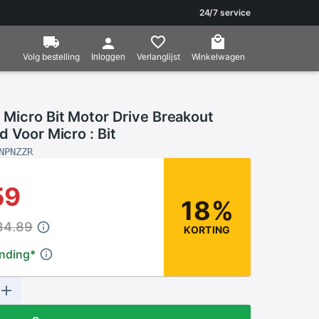
24/7 service
Volg bestelling
Verlanglijst
Winkelwagen
Inloggen
 Micro Bit Motor Drive Breakout
d Voor Micro : Bit
NPNZZR
59
18%
34.89
KORTING
ending
*