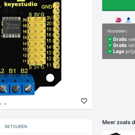
Voordelen:
Gratis
ver
Gratis
ret
Lage
prij
Meer zoals d
RETOUREN