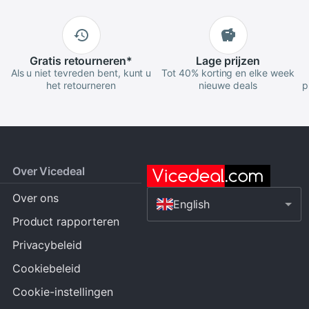
Gratis
retourneren
*
Lage
prijzen
Als u niet tevreden bent, kunt u
Tot 40% korting en elke week
het retourneren
nieuwe deals
p
Over Vicedeal
Over ons
English
Product rapporteren
Privacybeleid
Cookiebeleid
Cookie-instellingen