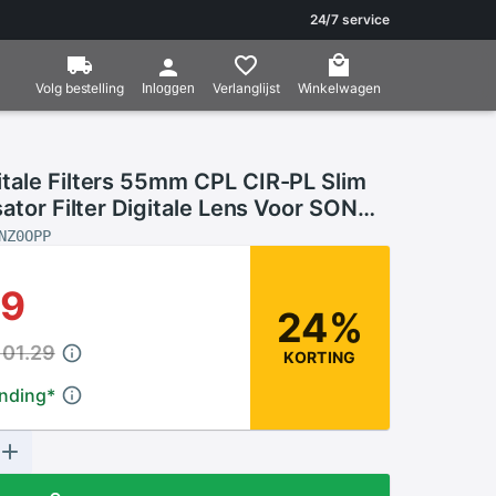
24/7 service
Volg bestelling
Verlanglijst
Winkelwagen
Inloggen
tale Filters 55mm CPL CIR-PL Slim
sator Filter Digitale Lens Voor SONY
NZ0OPP
29
24%
101.29
KORTING
ending
*