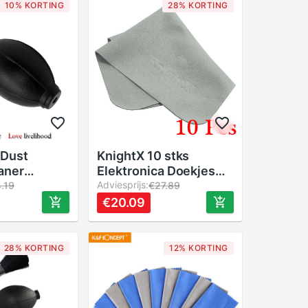
10% KORTING
28% KORTING
 Dust
KnightX 10 stks
aner
Elektronica Doekjes
 Blower
Lens Doek voor TV
Adviesprijs:
.19
€27.89
 Cleaner
camera lens filters lot
€20.09
Cleaning
voor cleaner ND UV
SLR Camera
Filter Cleaner schoon
r Lens CCD
28% KORTING
12% KORTING