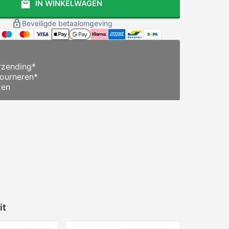
IN WINKELWAGEN
Beveiligde betaalomgeving
zending
*
ourneren
*
zen
it