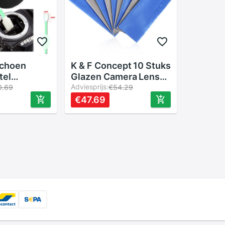
sschoen
K & F Concept 10 Stuks
tel
Glazen Camera Lens
t Cleaning
Microvezeldoek Filter
Adviesprijs:
0.69
€54.29
a Pen/Lens
Lens Dv Lcd Telefoon
€47.69
ing Kit
Screen Cleaner voor
Camera Lens