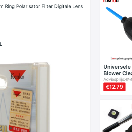
Ring Polarisator Filter Digitale Lens
PL
Universele
Blower Cle
Rubber Air
Adviesprijs:
€14
Pomp Dust
€12.79
DSLR Lens 
Tool Voor 
Verrekijke