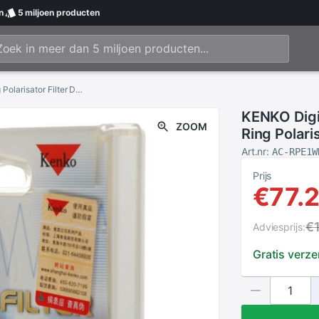
n
5 miljoen
producten
KENKO Digitale Filters 55mm CPL CIR-PL Slim Ring Polarisator Filter Digitale Lens Voor SONY 18-55
KENKO Digi
ZOOM
Ring Polari
18-55
Art.nr:
AC-RPE1W
Prijs
€77.
€
Adviesprijs:
Gratis verz