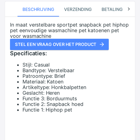
BESCHRIJVING
VERZENDING
BETALING
RE
In maat verstelbare sportpet snapback pet hiphop
pet eenvoudige wasmachine pet katoenen pet
voor wasmachine
STEL EEN VRAAG OVER HET PRODUCT
Specificaties:
Stijl:
Casual
Bandtype:
Verstelbaar
Patroontype:
Brief
Materiaal:
Katoen
Artikeltype:
Honkbalpetten
Geslacht:
Heren
Functie 3:
Borduurmuts
Functie 2:
Snapback hoed
Functie 1:
Hiphop pet