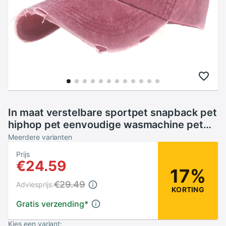
In maat verstelbare sportpet snapback pet
hiphop pet eenvoudige wasmachine pet
katoenen pet voor wasmachine
Meerdere varianten
Prijs
€24.59
17%
€29.49
Adviesprijs:
KORTING
Gratis verzending
*
Kies een variant: