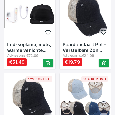
Led-koplamp, muts,
Paardenstaart Pet -
warme verlichte
Verstelbare Zon
koplamp, usb-
Adviesprijs:
Hoed met Criss
Adviesprijs:
€72.09
€24.09
oplaadbare
Cross Achterkant -
€51.49
€19.79
verlichte hoed,
Polyester
handsfree zaklamp,
Patchwork
draagbare
22% KORTING
23% KORTING
hoofdlamp, muts