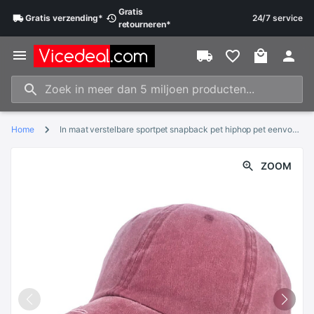
Gratis
Gratis
verzending
*
24/7 service
retourneren
*
Home
In maat verstelbare sportpet snapback pet hiphop pet eenvoudige wasmachine pet katoenen pet voor wasmachine
ZOOM