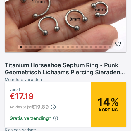
Titanium Horseshoe Septum Ring - Punk
Geometrisch Lichaams Piercing Sieraden
voor Neus, Lip, Oor - 16 Gauge
Meerdere varianten
vanaf
€17.19
14%
€19.89
Adviesprijs:
KORTING
Gratis verzending
*
Kies een variant: