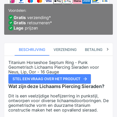
Voordelen:
Gratis
verzending
*
Gratis
retourneren
*
Lage
prijzen
BESCHRIJVING
VERZENDING
BETALING
RE
Titanium Horseshoe Septum Ring - Punk
Geometrisch Lichaams Piercing Sieraden voor
Neus, Lip, Oor - 16 Gauge
STEL EEN VRAAG OVER HET PRODUCT
Wat zijn deze Lichaams Piercing Sieraden?
Dit is een veelzijdige hoefijzerring in punkstijl,
ontworpen voor diverse lichaamsdoorboringen. De
geometrische vorm en duurzame titanium
constructie maken het een opvallend sieraad.