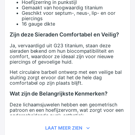
Hoefijzerring in punkstijl
Gemaakt van hoogwaardig titanium
Geschikt voor septum-, neus-, lip- en oor
piercings
16 gauge dikte
Zijn deze Sieraden Comfortabel en Veilig?
Ja, vervaardigd uit G23 titanium, staan deze
sieraden bekend om hun biocompatibiliteit en
comfort, waardoor ze ideaal zijn voor nieuwe
piercings of gevoelige huid.
Het circulaire barbell ontwerp met een veilige bal
sluiting zorgt ervoor dat het de hele dag
comfortabel op zijn plaats blijft.
Wat zijn de Belangrijkste Kenmerken?
Deze lichaamsjuwelen hebben een geometrisch
patroon en een hoefijzervorm, wat zorgt voor een
onderscheidende punk-esthetiek.
Het is een 16-gauge piercing, geschikt voor
LAAT MEER ZIEN
meerdere locaties, waaronder de septum, neus, lip