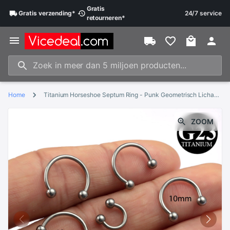
Gratis
Gratis
verzending
*
24/7 service
retourneren
*
Home
Titanium Horseshoe Septum Ring - Punk Geometrisch Lichaams Piercing Sieraden voor Neus, Lip, Oor - 16 Gauge
ZOOM