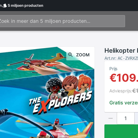
n
5 miljoen
producten
Helikopter 
ZOOM
Art.nr:
AC-ZVRXZ
Prijs
€109
€
Adviesprijs:
Gratis verz