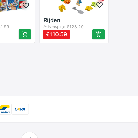
Rijden
Adviesprijs:
1.99
€128.29
€110.59