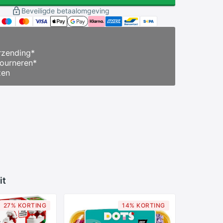
Beveiligde betaalomgeving
zending
*
ourneren
*
zen
it
27% KORTING
14% KORTING