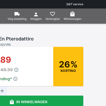
24/7 service
Volg bestelling
Verlanglijst
Winkelwagen
Inloggen
En Pterodattiro
DQVYM6
.89
26%
149.39
KORTING
ending
*
IN WINKELWAGEN