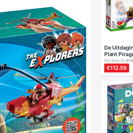
De Uitdagi
Plant Pirag
Adviesprijs:
€1
€112.59