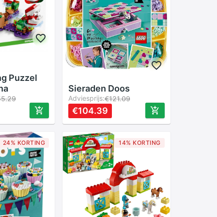
ng Puzzel
na
Sieraden Doos
Adviesprijs:
55.29
€121.09
€104.39
24% KORTING
14% KORTING