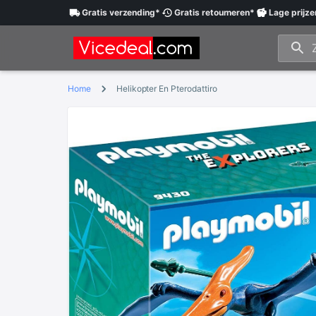
Gratis
verzending
*
Gratis
retourneren
*
Lage
prijze
Home
Helikopter En Pterodattiro