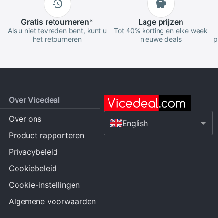
Gratis
retourneren
*
Lage
prijzen
Als u niet tevreden bent, kunt u
Tot 40% korting en elke week
het retourneren
nieuwe deals
p
Over Vicedeal
Over ons
English
Product rapporteren
Privacybeleid
Cookiebeleid
Cookie-instellingen
Algemene voorwaarden
d