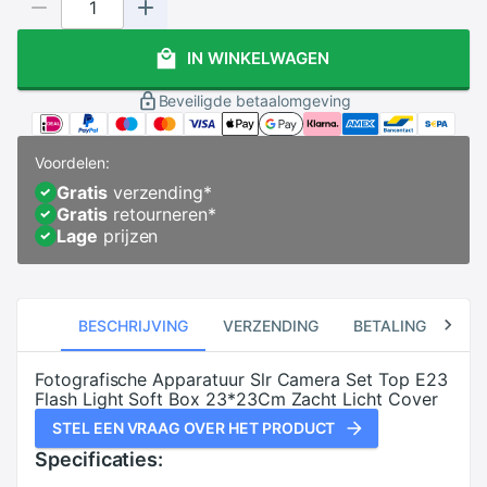
IN WINKELWAGEN
Beveiligde betaalomgeving
Voordelen:
Gratis
verzending
*
Gratis
retourneren
*
Lage
prijzen
BESCHRIJVING
VERZENDING
BETALING
RE
Fotografische Apparatuur Slr Camera Set Top E23
Flash Light Soft Box 23*23Cm Zacht Licht Cover
STEL EEN VRAAG OVER HET PRODUCT
Specificaties: