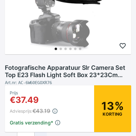
Fotografische Apparatuur Slr Camera Set
Top E23 Flash Light Soft Box 23*23Cm
Zacht Licht Cover
Art.nr:
AC-6W60EGOXR76
Prijs
€37.49
13%
€43.19
Adviesprijs:
KORTING
Gratis verzending
*