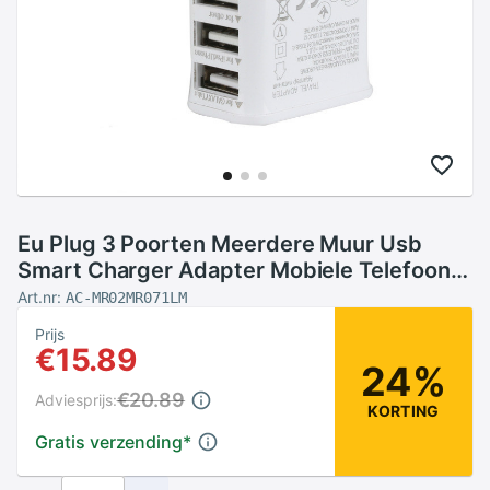
Eu Plug 3 Poorten Meerdere Muur Usb
Smart Charger Adapter Mobiele Telefoon
Apparaat 5V 2A Snel Opladen voor Iphone
Art.nr:
AC-MR02MR071LM
Ipad
Prijs
€15.89
24%
€20.89
Adviesprijs:
KORTING
Gratis verzending
*