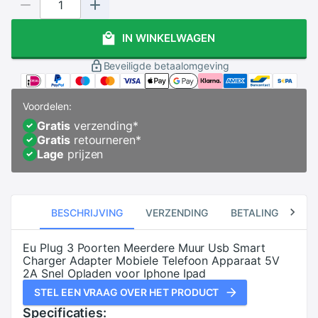
IN WINKELWAGEN
Beveiligde betaalomgeving
Voordelen:
Gratis
verzending
*
Gratis
retourneren
*
Lage
prijzen
BESCHRIJVING
VERZENDING
BETALING
RE
Eu Plug 3 Poorten Meerdere Muur Usb Smart
Charger Adapter Mobiele Telefoon Apparaat 5V
2A Snel Opladen voor Iphone Ipad
STEL EEN VRAAG OVER HET PRODUCT
Specificaties: