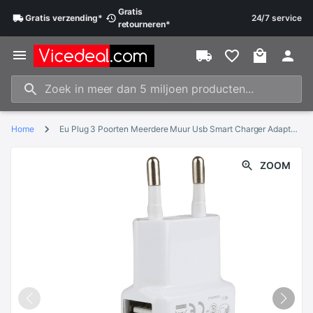
Gratis
Gratis
verzending
*
24/7 service
retourneren
*
Home
Eu Plug 3 Poorten Meerdere Muur Usb Smart Charger Adapter Mobiele Telefoon Apparaat 5V 2A Snel Opladen voor Iphone Ipad
ZOOM