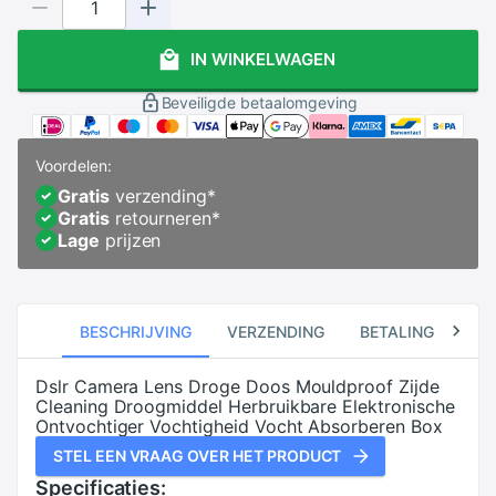
IN WINKELWAGEN
Beveiligde betaalomgeving
Voordelen:
Gratis
verzending
*
Gratis
retourneren
*
Lage
prijzen
BESCHRIJVING
VERZENDING
BETALING
RE
Dslr Camera Lens Droge Doos Mouldproof Zijde
Cleaning Droogmiddel Herbruikbare Elektronische
Ontvochtiger Vochtigheid Vocht Absorberen Box
STEL EEN VRAAG OVER HET PRODUCT
Specificaties: