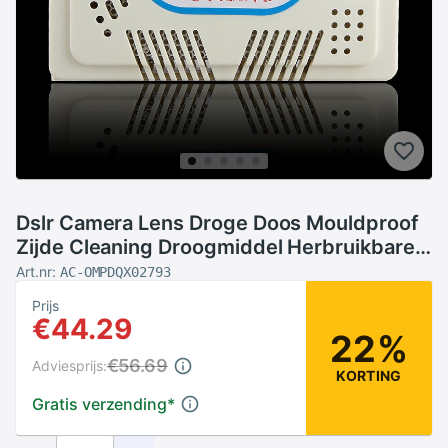
Dslr Camera Lens Droge Doos Mouldproof
Zijde Cleaning Droogmiddel Herbruikbare
Elektronische Ontvochtiger Vochtigheid
Art.nr:
AC-OMPDQX02793
Vocht Absorberen Box
Prijs
€44.29
22%
€56.69
Adviesprijs:
KORTING
Gratis verzending
*