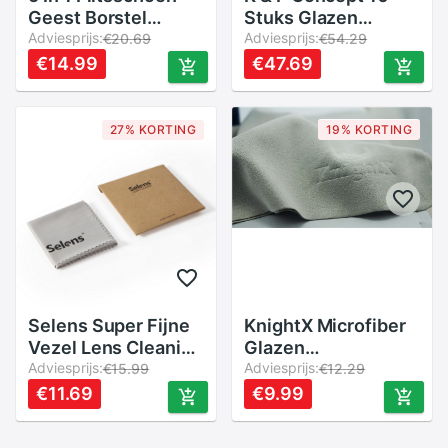
Geest Borstel
Stuks Glazen
Cleaning Kit
Adviesprijs:
Camera Lens
Adviesprijs:
€20.69
€54.29
Cleaning Pen
Microvezeldoek
€14.99
€47.69
Camera Pen/Lens
Filter Lens Dv Lcd
Doek Cleaning Kit
Telefoon Screen
Cleaner voor
27% KORTING
19% KORTING
Camera Lens
Selens Super Fijne
KnightX Microfiber
Vezel Lens Cleaning
Glazen
Doek 20*20 cm
Adviesprijs:
Schoonmaakdoekje
Adviesprijs:
€15.99
€12.29
Microfiber voor
voor cleaning
€11.69
€9.99
DSLR Camera LCD
cleaner camera
Monitor Glazen
LENS ND UV Filter