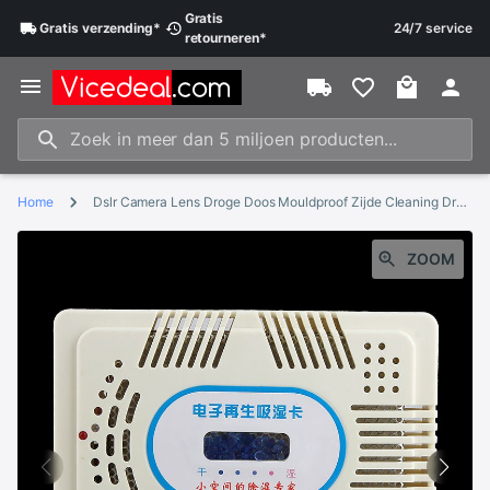
Gratis
Gratis
verzending
*
24/7 service
retourneren
*
Home
Dslr Camera Lens Droge Doos Mouldproof Zijde Cleaning Droogmiddel Herbruikbare Elektronische Ontvochtiger Vochtigheid Vocht Absorberen Box
ZOOM