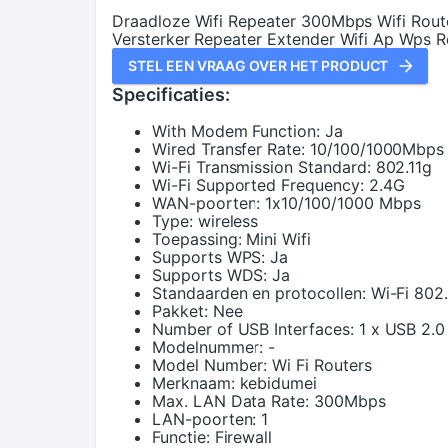
Draadloze Wifi Repeater 300Mbps Wifi Route
Versterker Repeater Extender Wifi Ap Wps R
STEL EEN VRAAG OVER HET PRODUCT
Specificaties:
With Modem Function:
Ja
Wired Transfer Rate:
10/100/1000Mbps
Wi-Fi Transmission Standard:
802.11g
Wi-Fi Supported Frequency:
2.4G
WAN-poorten:
1x10/100/1000 Mbps
Type:
wireless
Toepassing:
Mini Wifi
Supports WPS:
Ja
Supports WDS:
Ja
Standaarden en protocollen:
Wi-Fi 802.
Pakket:
Nee
Number of USB Interfaces:
1 x USB 2.0
Modelnummer:
-
Model Number:
Wi Fi Routers
Merknaam:
kebidumei
Max. LAN Data Rate:
300Mbps
LAN-poorten:
1
Functie:
Firewall