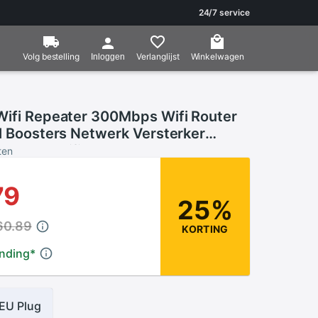
24/7 service
Volg bestelling
Verlanglijst
Winkelwagen
Inloggen
Wifi Repeater 300Mbps Wifi Router
al Boosters Netwerk Versterker
xtender Wifi Ap Wps Router 2
ten
79
25%
60.89
KORTING
ending
*
EU Plug