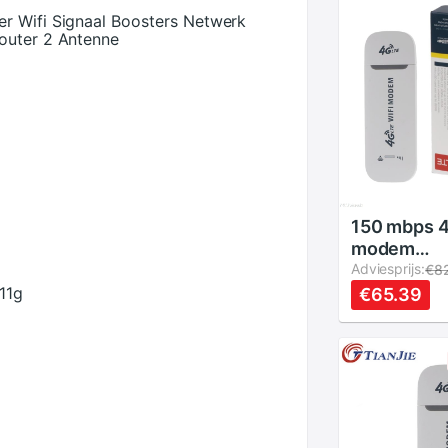
r Wifi Signaal Boosters Netwerk
outer 2 Antenne
150 mbps 4
modem
netwerkad
Adviesprijs:
€8
wifi hotspo
11g
€65.39
4g draadlo
voor win xp
mac 10.4 i