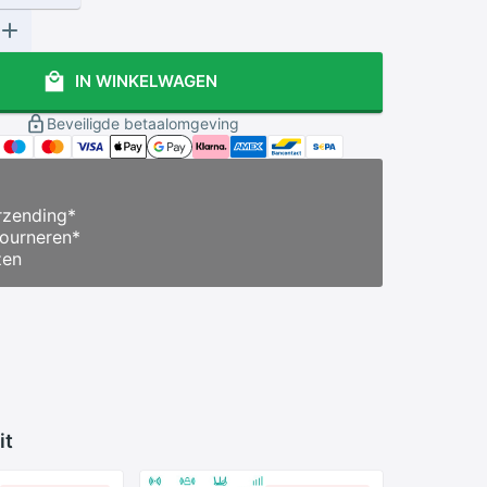
IN WINKELWAGEN
Beveiligde betaalomgeving
zending
*
ourneren
*
zen
it