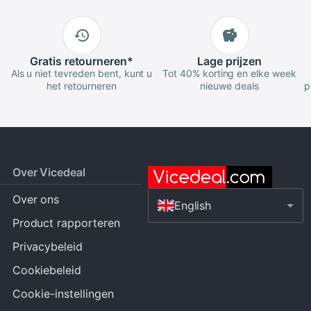
Gratis
retourneren
*
Lage
prijzen
Als u niet tevreden bent, kunt u
Tot 40% korting en elke week
het retourneren
nieuwe deals
p
Over Vicedeal
Over ons
English
Product rapporteren
Privacybeleid
Cookiebeleid
Cookie-instellingen