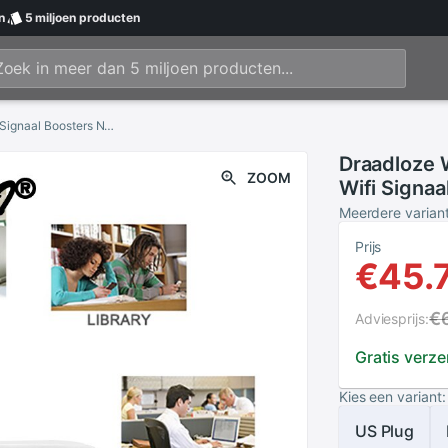
n
5 miljoen
producten
Draadloze Wifi Repeater 300Mbps Wifi Router Wifi Signaal Boosters Netwerk Versterker Repeater Extender Wifi Ap Wps Router 2 Antenne
Draadloze 
ZOOM
Wifi Signa
Repeater E
Meerdere varian
Antenne
Prijs
€45.
€
Adviesprijs:
Gratis verz
Kies een variant:
US Plug