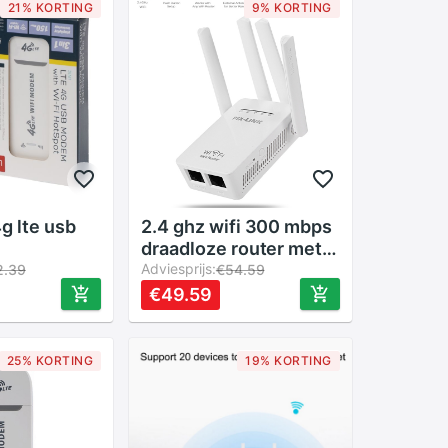
21% KORTING
9% KORTING
g lte usb
2.4 ghz wifi 300 mbps
draadloze router met
apter met
hoge versterking
Adviesprijs:
2.39
€54.59
t simkaart
antennes repeater
€49.59
ze router
booster extender
 vista 7/10
thuisnetwerk 802.11n
os
rj45 2 poorten lange
25% KORTING
19% KORTING
afstand