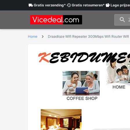
Gratis
verzending
*
Gratis
retourneren
*
Lage
prijze
Home