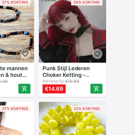
27% KORTING
26% KORTING
te mannen
Punk Stijl Lederen
en & hout
Choker Ketting -
netische
Geometrisch Patroon -
Adviesprijs:
5.09
€19.89
Ketting
Brede Gesp
€14.69
aden
Verstelbaar - Voor
Geliefden
27% KORTING
22% KORTING