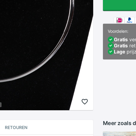
Voordelen:
Gratis
ver
Gratis
ret
Lage
prij
Meer zoals d
RETOUREN