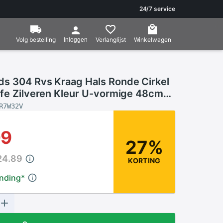
24/7 service
Volg bestelling
Verlanglijst
Winkelwagen
Inloggen
s 304 Rvs Kraag Hals Ronde Cirkel
ffe Zilveren Kleur U-vormige 48cm
ot;) lange Trendy, 1 Stuk
R7W32V
09
27%
24.89
KORTING
ending
*