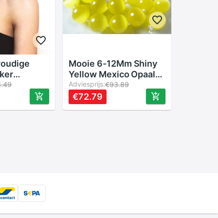
voudige
Mooie 6-12Mm Shiny
ker
Yellow Mexico Opaal
voor dames
Kralen Rond Ketting
Adviesprijs:
3.49
€93.89
 modieuze
17&#39;&#39;
€72.79
s mooie
kopen