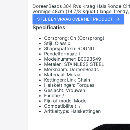
DoreenBeads 304 Rvs Kraag Hals Ronde Cirke
vormige 48cm (18 7/8 &quot;) lange Trendy, 
STEL EEN VRAAG OVER HET PRODUCT
Specificaties:
Oorsprong:
Cn (Oorsprong)
Stijl:
Classic
Shape\pattern:
ROUND
Pendelformaat:
/
Modelnummer:
B0093549
Metalen:
STAINLESS STEEL
Merknaam:
DoreenBeads
Materiaal:
Metaal
Kettingen:
Link Chain
Halskettingen:
Torques
Geslacht:
Vrouwen
Functie:
/
Fijn of mode:
Mode
Compatibiliteit:
/
Aritkeltype:
Halskettingen