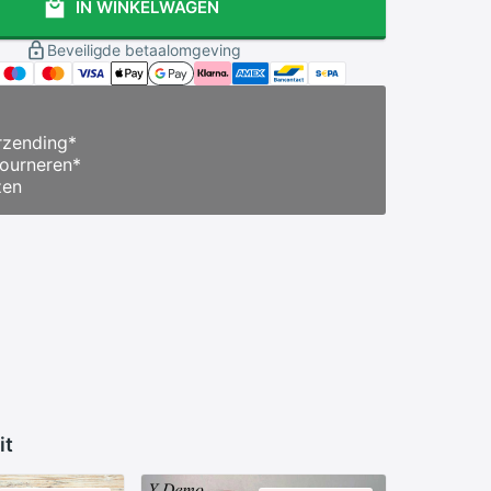
IN WINKELWAGEN
Beveiligde betaalomgeving
zending
*
ourneren
*
zen
it