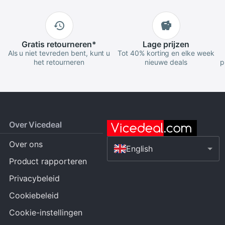
Gratis
retourneren
*
Lage
prijzen
Als u niet tevreden bent, kunt u
Tot 40% korting en elke week
het retourneren
nieuwe deals
p
Over Vicedeal
Over ons
English
Product rapporteren
Privacybeleid
Cookiebeleid
Cookie-instellingen