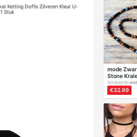
l Ketting Doffe Zilveren Kleur U-
1 Stuk
mode Zwar
Stone Kral
kralen Mag
Adviesprijs:
€4
Sluitingen 
€32.99
Mode-sier