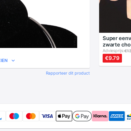
Super een
zwarte cho
kettingen 
Adviesprijs:
€1
en meisjes
€9.79
IEN
accessoire
dames ver
Rapporteer dit product