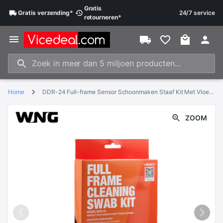
Gratis
Gratis
verzending
*
24/7 service
retourneren
*
Home
DDR-24 Full-frame Sensor Schoonmaken Staaf Kit Met Vloeibare Cleaner
ZOOM