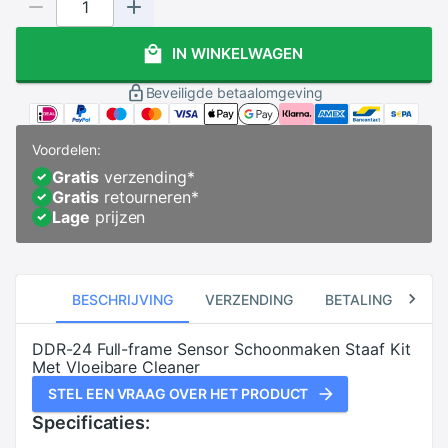
IN WINKELWAGEN
Beveiligde betaalomgeving
Voordelen:
Gratis
verzending
*
Gratis
retourneren
*
Lage
prijzen
BESCHRIJVING
VERZENDING
BETALING
RE
DDR-24 Full-frame Sensor Schoonmaken Staaf Kit
Met Vloeibare Cleaner
STEL EEN VRAAG OVER HET PRODUCT
Specificaties: