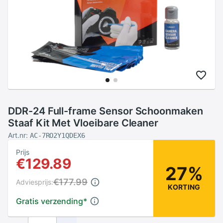
DDR-24 Full-frame Sensor Schoonmaken
Staaf Kit Met Vloeibare Cleaner
Art.nr:
AC-7RO2Y1QDEX6
Prijs
€129.89
27%
€177.99
Adviesprijs:
KORTING
Gratis verzending
*