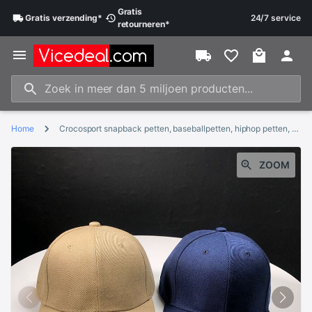
Gratis
Gratis
verzending
*
24/7 service
retourneren
*
Home
Crocosport snapback petten, baseballpetten, hiphop petten, goedkope petten voor mannen en vrouwen, gorras hoeden met gebogen rand, damage petten
ZOOM