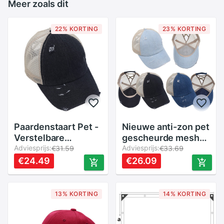
Meer zoals dit
22% KORTING
23% KORTING
Paardenstaart Pet -
Nieuwe anti-zon pet
Verstelbare
gescheurde mesh
Zonnehoed - Criss
Adviesprijs:
paardenstaart criss
Adviesprijs:
€31.59
€33.69
Cross Achterkant -
cross baseball pet
€24.49
€26.09
Polyester
verstelbare hoed
Patchwork
s66
13% KORTING
14% KORTING