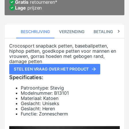
Gratis
retourneren
*
Lage
prijzen
BESCHRIJVING
VERZENDING
BETALING
RE
Crocosport snapback petten, baseballpetten,
hiphop petten, goedkope petten voor mannen en
vrouwen, gorras hoeden met gebogen rand,
damage petten
STEL EEN VRAAG OVER HET PRODUCT
Specificaties:
Patroontype:
Stevig
Modelnummer:
B13101
Materiaal:
Katoen
Geslacht:
Uniseks
Geslacht:
Heren
Functie:
Zonnescherm