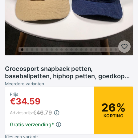
Crocosport snapback petten,
baseballpetten, hiphop petten, goedkope
petten voor mannen en vrouwen, gorras
Meerdere varianten
hoeden met gebogen rand, damage petten
Prijs
€34.59
26%
€46.79
Adviesprijs:
KORTING
Gratis verzending
*
Kies een variant: