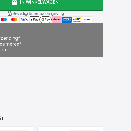
IN WINKELWAGEN
Beveiligde betaalomgeving
zending
*
ourneren
*
zen
it