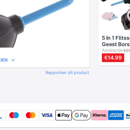
5 In 1 Flit
Geest Bors
Cleaning Ki
Adviesprijs:
€2
Pen Camer
€14.99
IEN
Doek Clean
Rapporteer dit product