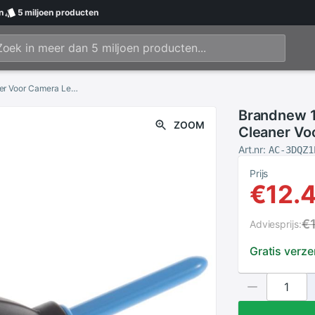
n
5 miljoen
producten
Brandnew 1Pc Rubber Air Blower Pomp Dust Cleaner Voor Camera Lens Storehot Selling
Brandnew 1
ZOOM
Cleaner Vo
Art.nr:
AC-3DQZ1
Prijs
€12.
€
Adviesprijs:
Gratis verz