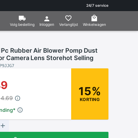
24/7 service
Volg bestelling
Verlanglijst
Winkelwagen
Inloggen
Pc Rubber Air Blower Pomp Dust
or Camera Lens Storehot Selling
P9JJG7
49
15%
14.69
KORTING
ending
*