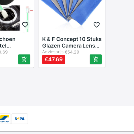
sschoen
K & F Concept 10 Stuks
tel
Glazen Camera Lens
t Cleaning
Microvezeldoek Filter
Adviesprijs:
0.69
€54.29
a Pen/Lens
Lens Dv Lcd Telefoon
€47.69
ing Kit
Screen Cleaner voor
Camera Lens