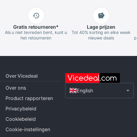
Gratis
retourneren
*
Lage
prijzen
Als u niet tevreden bent, kunt u
Tot 40% korting en elke week
het retourneren
nieuwe deals
p
Over Vicedeal
Over ons
English
Product rapporteren
Privacybeleid
Cookiebeleid
Cookie-instellingen