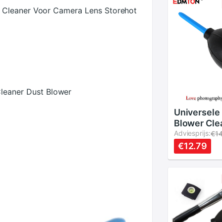
 Cleaner Voor Camera Lens Storehot
leaner Dust Blower
Universele
Blower Cle
Rubber Air
Adviesprijs:
€14
Pomp Dust
€12.79
DSLR Lens 
Tool Voor 
Verrekijke