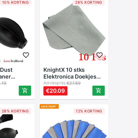
10% KORTING
28% KORTING
 Dust
KnightX 10 stks
aner
Elektronica Doekjes
 Blower
Lens Doek voor TV
Adviesprijs:
.19
€27.89
 Cleaner
camera lens filters lot
€20.09
Cleaning
voor cleaner ND UV
SLR Camera
Filter Cleaner schoon
r Lens CCD
28% KORTING
12% KORTING