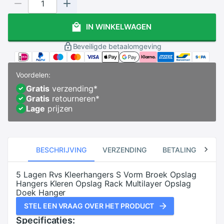
IN WINKELWAGEN
Beveiligde betaalomgeving
Voordelen:
Gratis
verzending
*
Gratis
retourneren
*
Lage
prijzen
BESCHRIJVING
VERZENDING
BETALING
RE
5 Lagen Rvs Kleerhangers S Vorm Broek Opslag
Hangers Kleren Opslag Rack Multilayer Opslag
Doek Hanger
STEL EEN VRAAG OVER HET PRODUCT
Specificaties: