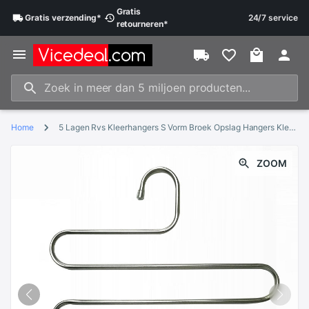
Gratis
Gratis
verzending
*
24/7 service
retourneren
*
Home
5 Lagen Rvs Kleerhangers S Vorm Broek Opslag Hangers Kleren Opslag Rack Multilayer Opslag Doek Hanger
ZOOM