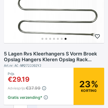
5 Lagen Rvs Kleerhangers S Vorm Broek
Opslag Hangers Kleren Opslag Rack
Multilayer Opslag Doek Hanger
Art.nr:
AC-NM272JJ02YJ
Prijs
€29.19
23%
€37.99
Adviesprijs:
KORTING
Gratis verzending
*