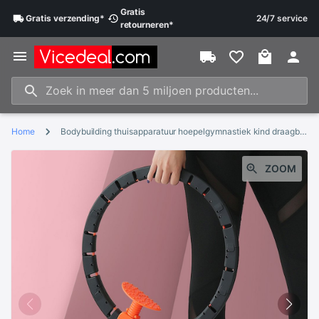
Gratis
Gratis
verzending
*
24/7 service
retourneren
*
Home
Bodybuilding thuisapparatuur hoepelgymnastiek kind draagbare sporthoepels yoga taille oefening vrouwelijk
ZOOM