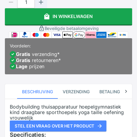
IN WINKELWAGEN
Beveiligde betaalomgeving
Voordelen:
Gratis
verzending
*
Gratis
retourneren
*
Lage
prijzen
BESCHRIJVING
VERZENDING
BETALING
RE
Bodybuilding thuisapparatuur hoepelgymnastiek
kind draagbare sporthoepels yoga taille oefening
vrouwelijk
STEL EEN VRAAG OVER HET PRODUCT
Specificaties: