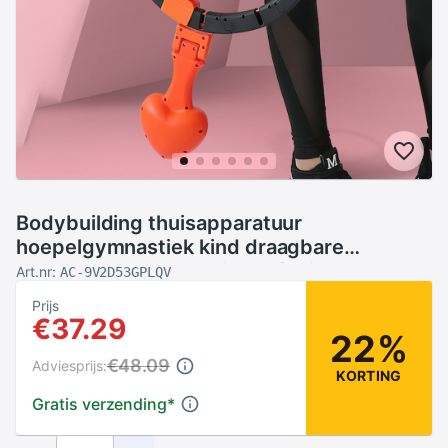
Bodybuilding thuisapparatuur
hoepelgymnastiek kind draagbare
sporthoepels yoga taille oefening
Art.nr:
AC-9V2D53GPLQV
vrouwelijk
Prijs
€37.29
22%
€48.09
Adviesprijs:
KORTING
Gratis verzending
*