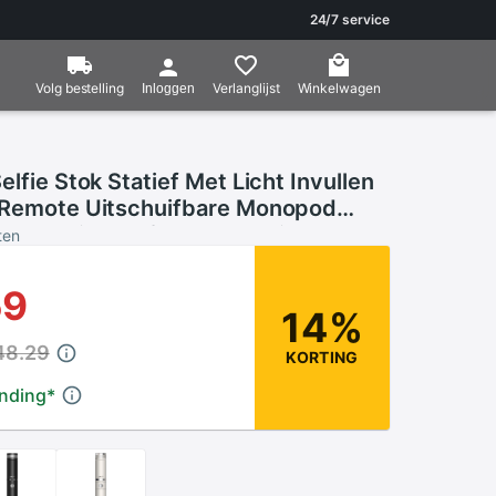
24/7 service
Volg bestelling
Verlanglijst
Winkelwagen
Inloggen
elfie Stok Statief Met Licht Invullen
 Remote Uitschuifbare Monopod
e Android Telefoons Vlog Live Photo
ten
59
14%
48.29
KORTING
ending
*