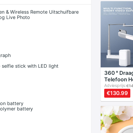
llen & Wireless Remote Uitschuifbare
og Live Photo
graph
selfie stick with LED light
360 ° Draa
Telefoon H
Stand Met 
Adviesprijs:
€1
Draadloze 
€130.99
Led Selfie 
on battery
Lamp Voor 
olymer battery
Telefoon S