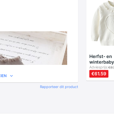
Herfst- en
winterbaby
met lange
Adviesprijs:
€8
katoenen g
€61.59
IEN
kleding, ki
ronde hals
Rapporteer dit product
shirt