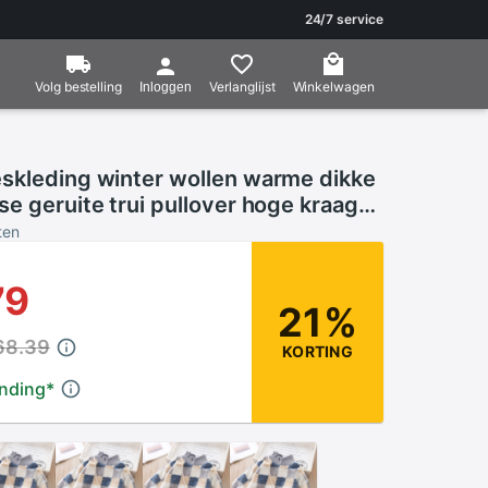
24/7 service
Volg bestelling
Verlanglijst
Winkelwagen
Inloggen
skleding winter wollen warme dikke
e geruite trui pullover hoge kraag
as
ten
79
21%
68.39
KORTING
ending
*