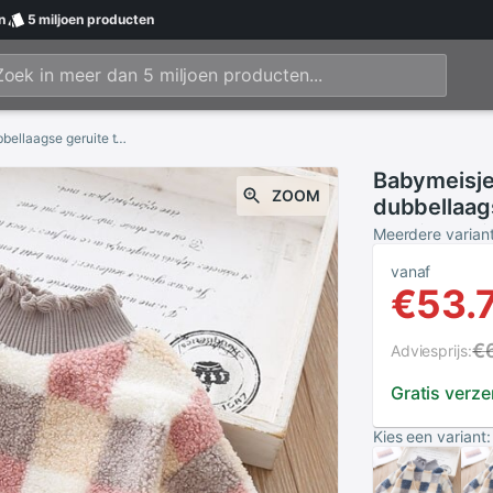
n
5 miljoen
producten
Babymeisjeskleding winter wollen warme dikke dubbellaagse geruite trui pullover hoge kraag modieuze jas
Babymeisje
ZOOM
dubbellaags
modieuze j
Meerdere varian
vanaf
€53.
€
Adviesprijs:
Gratis verz
Kies een variant: