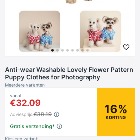
Anti-wear Washable Lovely Flower Pattern
Puppy Clothes for Photography
Meerdere varianten
vanaf
€32.09
16%
€38.19
Adviesprijs:
KORTING
Gratis verzending
*
Kies een variant: