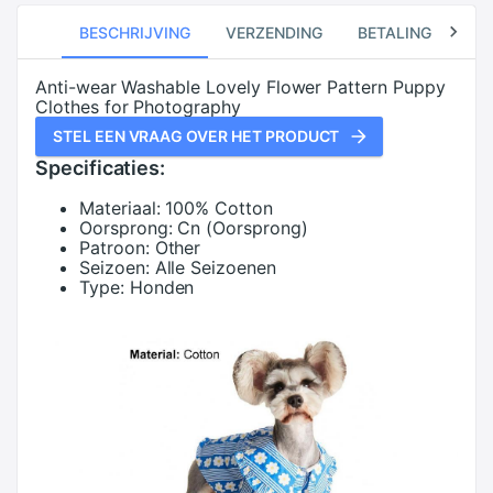
BESCHRIJVING
VERZENDING
BETALING
RE
Anti-wear Washable Lovely Flower Pattern Puppy
Clothes for Photography
STEL EEN VRAAG OVER HET PRODUCT
Specificaties:
Materiaal:
100% Cotton
Oorsprong:
Cn (Oorsprong)
Patroon:
Other
Seizoen:
Alle Seizoenen
Type:
Honden