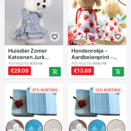
Huisdier Zomer
Hondenrokje -
Katoenen Jurk
Aardbeienprint -
Honden Ademend
Adviesprijs:
Leuke Cartoon -
Adviesprijs:
€37.19
€18.79
Rok Muzieknotatie
Ademend Mesh -
€29.09
€13.69
Patronen Kleding
Huisdier Kleding
Kat Kleding Hond
Alle Seizoenen
Trouwjurk Voor
27% KORTING
13% KORTING
Puppy