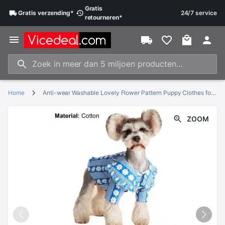
Gratis
Gratis
verzending
*
24/7 service
retourneren
*
Home
Anti-wear Washable Lovely Flower Pattern Puppy Clothes for Photography
ZOOM