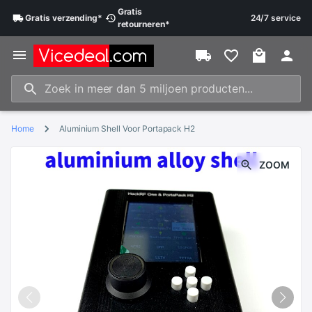
Gratis
Gratis
verzending
*
24/7 service
retourneren
*
Home
Aluminium Shell Voor Portapack H2
ZOOM