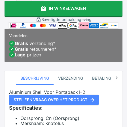
IN WINKELWAGEN
Beveiligde betaalomgeving
Voordelen:
Gratis
verzending
*
Gratis
retourneren
*
Lage
prijzen
BESCHRIJVING
VERZENDING
BETALING
RE
Aluminium Shell Voor Portapack H2
STEL EEN VRAAG OVER HET PRODUCT
Specificaties:
Oorsprong:
Cn (Oorsprong)
Merknaam:
Knotolus