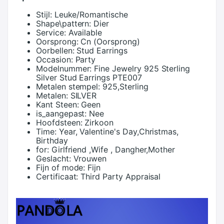
Stijl:
Leuke/Romantische
Shape\pattern:
Dier
Service:
Available
Oorsprong:
Cn (Oorsprong)
Oorbellen:
Stud Earrings
Occasion:
Party
Modelnummer:
Fine Jewelry 925 Sterling
Silver Stud Earrings PTE007
Metalen stempel:
925,Sterling
Metalen:
SILVER
Kant Steen:
Geen
is_aangepast:
Nee
Hoofdsteen:
Zirkoon
Time:
Year, Valentine's Day,Christmas,
Birthday
for:
Girlfriend ,Wife , Dangher,Mother
Geslacht:
Vrouwen
Fijn of mode:
Fijn
Certificaat:
Third Party Appraisal