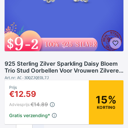
925 Sterling Zilver Sparkling Daisy Bloem
Trio Stud Oorbellen Voor Vrouwen Zilveren
S925 Originele Mode-sieraden
Art.nr:
AC-3DQZJQEOL7J
Prijs
€12.59
15%
€14.89
Adviesprijs:
KORTING
Gratis verzending
*