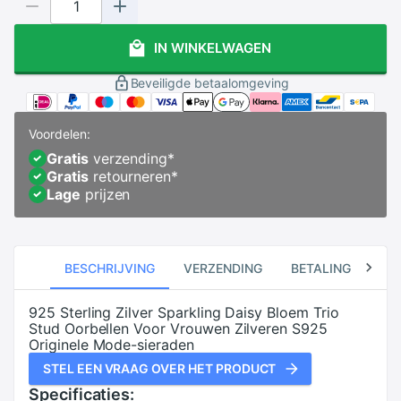
IN WINKELWAGEN
Beveiligde betaalomgeving
Voordelen:
Gratis
verzending
*
Gratis
retourneren
*
Lage
prijzen
BESCHRIJVING
VERZENDING
BETALING
RE
925 Sterling Zilver Sparkling Daisy Bloem Trio
Stud Oorbellen Voor Vrouwen Zilveren S925
Originele Mode-sieraden
STEL EEN VRAAG OVER HET PRODUCT
Specificaties: