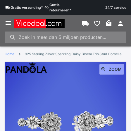
Gratis
Gratis
verzending
*
24/7 service
retourneren
*
Home
925 Sterling Zilver Sparkling Daisy Bloem Trio Stud Oorbellen Voor Vrouwen Zilveren S925 Originele Mode-sieraden
ZOOM