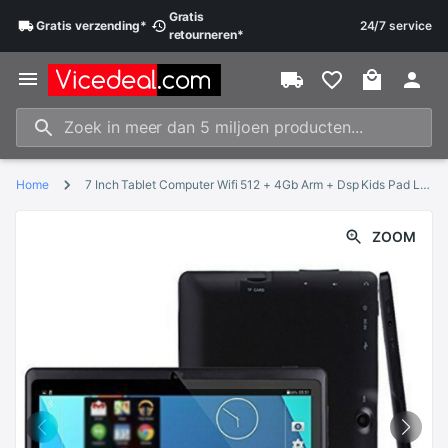
Gratis
Gratis
verzending
*
24/7 service
retourneren
*
Home
7 Inch Tablet Computer Wifi 512 + 4Gb Arm + Dsp Kids Pad Leren Entertainment Tablet Zwaartekracht Sensor
ZOOM