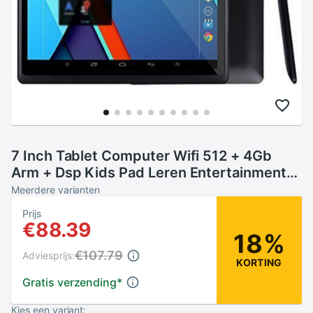
7 Inch Tablet Computer Wifi 512 + 4Gb
Arm + Dsp Kids Pad Leren Entertainment
Tablet Zwaartekracht Sensor
Meerdere varianten
Prijs
€88.39
18%
€107.79
Adviesprijs:
KORTING
Gratis verzending
*
Kies een variant: