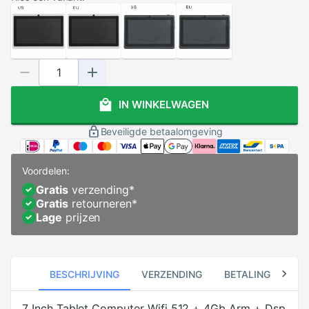
IN WINKELWAGEN
Beveiligde betaalomgeving
Voordelen:
Gratis
verzending
*
Gratis
retourneren
*
Lage
prijzen
BESCHRIJVING
VERZENDING
BETALING
RE
7 Inch Tablet Computer Wifi 512 + 4Gb Arm + Dsp