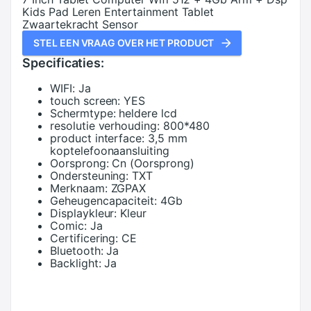
Kids Pad Leren Entertainment Tablet
Zwaartekracht Sensor
STEL EEN VRAAG OVER HET PRODUCT
Specificaties:
WIFI:
Ja
touch screen:
YES
Schermtype:
heldere lcd
resolutie verhouding:
800*480
product interface:
3,5 mm
koptelefoonaansluiting
Oorsprong:
Cn (Oorsprong)
Ondersteuning:
TXT
Merknaam:
ZGPAX
Geheugencapaciteit:
4Gb
Displaykleur:
Kleur
Comic:
Ja
Certificering:
CE
Bluetooth:
Ja
Backlight:
Ja