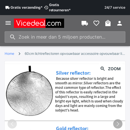
Gratis
Gratis
verzending
*
24/7 service
retourneren
*
Home
60cm lichtreflectoren opvouwbaar accessoire opvouwbaar lichtgereedschap opvouwbaar licht reflecterend bord reflecterend paneel
ZOOM