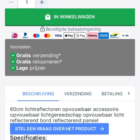
IN WINKELWAGEN
Beveiligde betaalomgeving
Voordelen:
Gratis
verzending
*
Gratis
retourneren
*
Lage
prijzen
BESCHRIJVING
VERZENDING
BETALING
RE
60cm lichtreflectoren opvouwbaar accessoire
opvouwbaar lichtgereedschap opvouwbaar licht
reflecterend bord reflecterend paneel
STEL EEN VRAAG OVER HET PRODUCT
Specificaties: