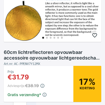
60cm lichtreflectoren opvouwbaar
accessoire opvouwbaar lichtgereedschap
opvouwbaar licht reflecterend bord
Art.nr:
AC-PPENV7Y12MX
reflecterend paneel
Prijs
€31.79
17%
€38.19
Adviesprijs:
KORTING
Gratis verzending
*